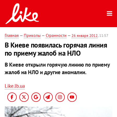
Главная
—
Приколы
—
Странности
—
26 января 2012
, 11:57
В Киеве появилась горячая линия
по приему жалоб на НЛО
В Киеве открыли горячую линию по приему
жалоб на НЛО и другие аномалии.
Like.lb.ua