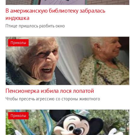
В американскую библиотеку забралась
индюшка
Птице пришлось разбить окно
Приколы
Пенсионерка избила лося лопатой
Чтобы пресечь агрессию со стороны животного
Приколы