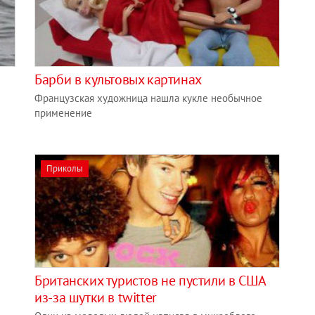
Барби в культовых картинах
Французская художница нашла кукле необычное
применение
Приколы
Британских туристов не пустили в США
из-за шутки в twitter