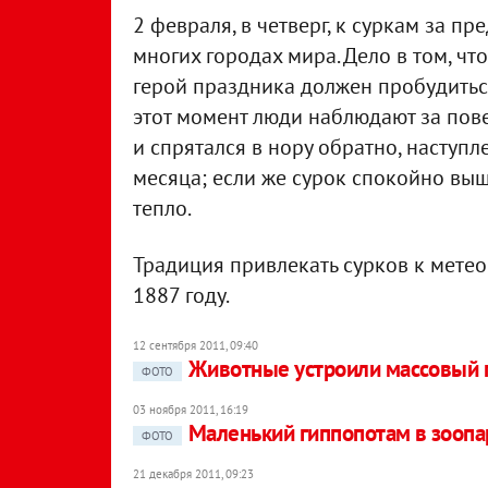
2 февраля, в четверг, к суркам за п
многих городах мира. Дело в том, чт
герой праздника должен пробудиться
этот момент люди наблюдают за пове
и спрятался в нору обратно, наступл
месяца; если же сурок спокойно выш
тепло.
Традиция привлекать сурков к мете
1887 году.
12 сентября 2011, 09:40
Животные устроили массовый п
ФОТО
03 ноября 2011, 16:19
Маленький гиппопотам в зоопа
ФОТО
21 декабря 2011, 09:23