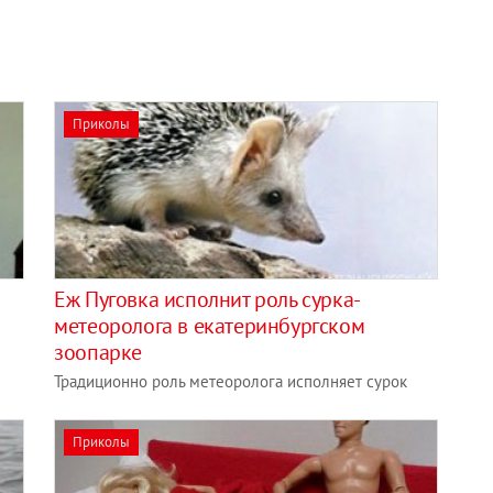
Приколы
Еж Пуговка исполнит роль сурка-
метеоролога в екатеринбургском
зоопарке
Традиционно роль метеоролога исполняет сурок
Приколы