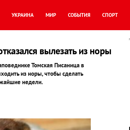
УКРАИНА
МИР
СОБЫТИЯ
СПОРТ
отказался вылезать из норы
заповеднике Томская Писаница в
ходить из норы, чтобы сделать
ижайшие недели.