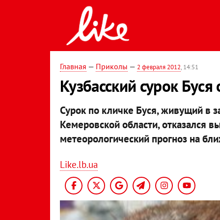
Главная
—
Приколы
—
2 февраля 2012
, 14:51
Кузбасский сурок Буся 
Сурок по кличке Буся, живущий в 
Кемеровской области, отказался вы
метеорологический прогноз на бл
Like.lb.ua