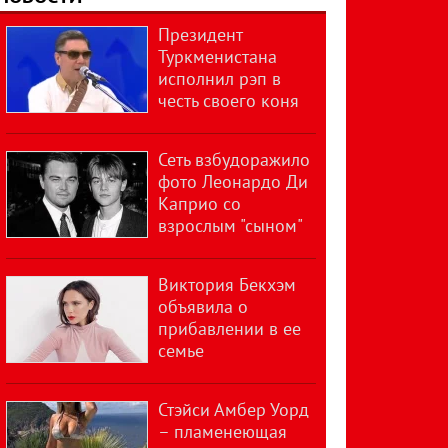
Президент
Туркменистана
исполнил рэп в
честь своего коня
Сеть взбудоражило
фото Леонардо Ди
Каприо со
взрослым "сыном"
Виктория Бекхэм
объявила о
прибавлении в ее
семье
Стэйси Амбер Уорд
– пламенеющая