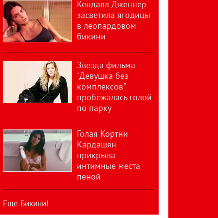
Кендалл Дженнер
засветила ягодицы
в леопардовом
бикини
Звезда фильма
"Девушка без
комплексов"
пробежалась голой
по парку
Голая Кортни
Кардашян
прикрыла
интимные места
пеной
Еще Бикини!