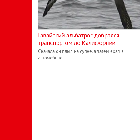
Гавайский альбатрос добрался
транспортом до Калифорнии
Сначала он плыл на судне, а затем ехал в
автомобиле