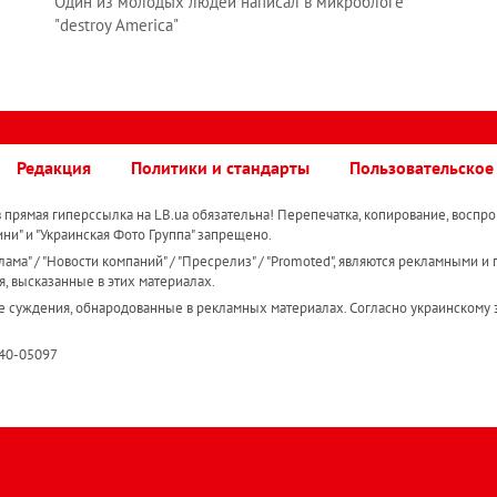
Один из молодых людей написал в микроблоге
"destroy America"
Редакция
Политики и стандарты
Пользовательское
прямая гиперссылка на LB.ua обязательна! Перепечатка, копирование, воспро
ини" и "Украинская Фото Группа" запрещено.
ама" / "Новости компаний" / "Пресрелиз" / "Promoted", являются рекламными и 
я, высказанные в этих материалах.
е суждения, обнародованные в рекламных материалах. Согласно украинскому з
R40-05097