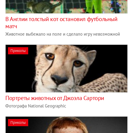
В Англии толстый кот остановил футбольный
матч
Животное выбежало на поле и сделало игру невозможной
Приколы
Портреты животных от Джоэла Сартори
Фотографа National Geographic
Приколы