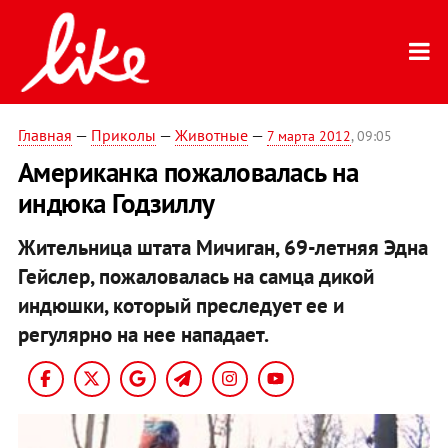
Главная
—
Приколы
—
Животные
—
7 марта 2012
, 09:05
Американка пожаловалась на
индюка Годзиллу
Жительница штата Мичиган, 69-летняя Эдна
Гейслер, пожаловалась на самца дикой
индюшки, который преследует ее и
регулярно на нее нападает.