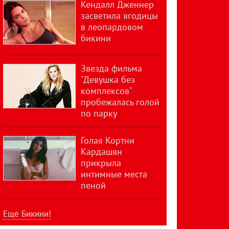
Кендалл Дженнер
засветила ягодицы
в леопардовом
бикини
Звезда фильма
"Девушка без
комплексов"
пробежалась голой
по парку
Голая Кортни
Кардашян
прикрыла
интимные места
пеной
Еще Бикини!