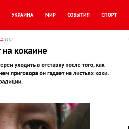
УКРАИНА
МИР
СОБЫТИЯ
СПОРТ
12
, 16:07
т на кокаине
ерен уходить в отставку после того, как
ием приговора он гадает на листьях коки.
традиции.