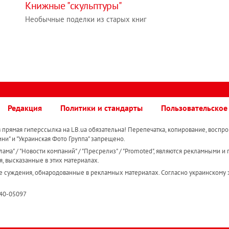
Книжные "скульптуры"
Необычные поделки из старых книг
Редакция
Политики и стандарты
Пользовательское
прямая гиперссылка на LB.ua обязательна! Перепечатка, копирование, воспро
ини" и "Украинская Фото Группа" запрещено.
ама" / "Новости компаний" / "Пресрелиз" / "Promoted", являются рекламными и 
я, высказанные в этих материалах.
е суждения, обнародованные в рекламных материалах. Согласно украинскому з
R40-05097