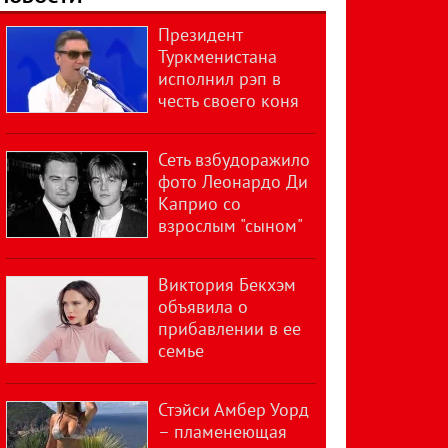
Президент
Туркменистана
исполнил рэп в
честь своего коня
Сеть взбудоражило
фото Леонардо Ди
Каприо со
взрослым "сыном"
Виктория Бекхэм
объявила о
прибавлении в ее
семье
Стэйси Амбер Уорд
– пламенеющая