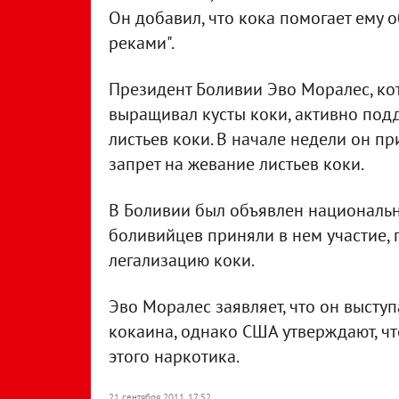
Он добавил, что кока помогает ему 
реками".
Президент Боливии Эво Моралес, к
выращивал кусты коки, активно по
листьев коки. В начале недели он п
запрет на жевание листьев коки.
В Боливии был объявлен национальн
боливийцев приняли в нем участие, 
легализацию коки.
Эво Моралес заявляет, что он высту
кокаина, однако США утверждают, ч
этого наркотика.
21 сентября 2011, 17:52