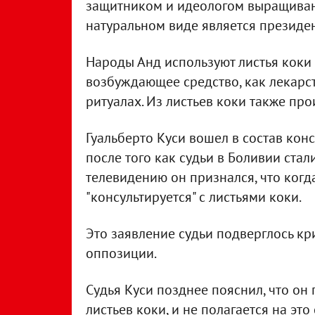
защитником и идеологом выращивани
натуральном виде является президе
Народы Анд используют листья коки 
возбуждающее средство, как лекарст
ритуалах. Из листьев коки также про
Гуальберто Куси вошел в состав кон
после того как судьи в Боливии ста
телевидению он признался, что когд
"консультируется" с листьями коки.
Это заявление судьи подверглось кри
оппозиции.
Судья Куси позднее пояснил, что он
листьев коки, и не полагается на эт