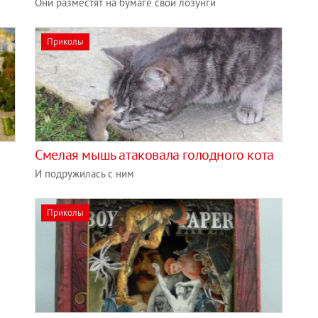
Они разместят на бумаге свои лозунги
Приколы
Смелая мышь атаковала голодного кота
И подружилась с ним
Приколы