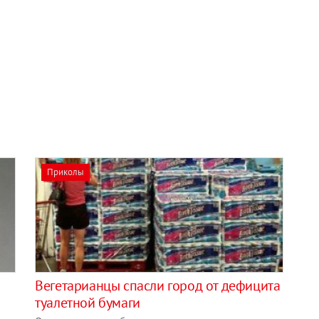
Приколы
Вегетарианцы спасли город от дефицита
туалетной бумаги