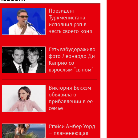
Президент
Туркменистана
исполнил рэп в
честь своего коня
Сеть взбудоражило
фото Леонардо Ди
Каприо со
взрослым "сыном"
Виктория Бекхэм
объявила о
прибавлении в ее
семье
Стэйси Амбер Уорд
– пламенеющая