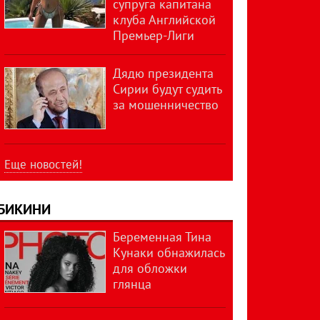
супруга капитана
клуба Английской
Премьер-Лиги
Дядю президента
Сирии будут судить
за мошенничество
Еще новостей!
БИКИНИ
Беременная Тина
Кунаки обнажилась
для обложки
глянца