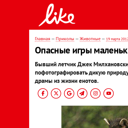
Главная
—
Приколы
—
Животные
—
19 марта 201
Опасные игры маленьк
Бывший летчик Джек Милхановски, 
пофотографировать дикую природу,
драмы из жизни енотов.