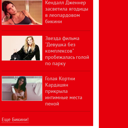
Кендалл Дженнер
засветила ягодицы
в леопардовом
бикини
Звезда фильма
"Девушка без
комплексов"
пробежалась голой
по парку
Голая Кортни
Кардашян
прикрыла
интимные места
пеной
Еще Бикини!