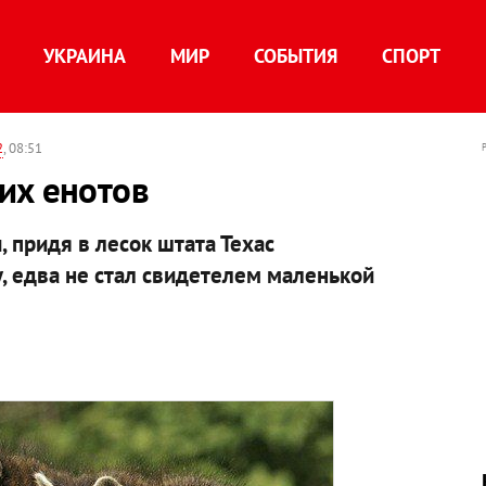
УКРАИНА
МИР
СОБЫТИЯ
СПОРТ
2
, 08:51
их енотов
придя в лесок штата Техас
 едва не стал свидетелем маленькой