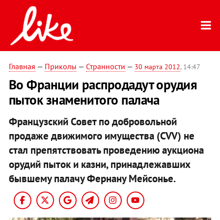
Главная
—
Приколы
—
Странности
—
30 марта 2012
, 14:47
Во Франции распродадут орудия
пыток знаменитого палача
Французский Совет по добровольной
продаже движимого имущества (CVV) не
стал препятствовать проведению аукциона
орудий пыток и казни, принадлежавших
бывшему палачу Фернану Мейсонье.