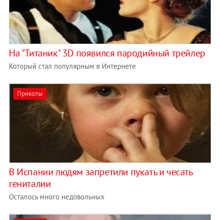
На "Титаник" 3D появился пародийный трейлер
Который стал популярным в Интернете
Приколы
В Испании людям запретили пукать и чесать
гениталии
Осталось много недовольных