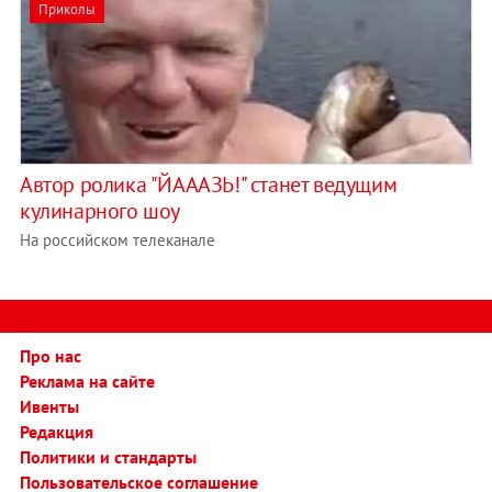
Приколы
Автор ролика "ЙАААЗЬ!" станет ведущим
кулинарного шоу
На российском телеканале
Про нас
Реклама на сайте
Ивенты
Редакция
Политики и стандарты
Пользовательское соглашение