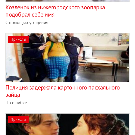
Козленок из нижегородского зоопарка
подобрал себе имя
С помощью угощения
Приколы
Полиция задержала картонного пасхального
зайца
По ошибке
Приколы