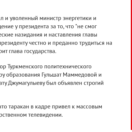
ил и уволенный министр энергетики и
ие у президента за то, что "не смог
еские назидания и наставления главы
президенту честно и преданно трудиться на
ит глава государства.
тор Туркменского политехнического
ру образования Гульшат Маммедовой и
ту Джумагулыеву был объявлен строгий
что таракан в кадре привел к массовым
рственном телевидении.