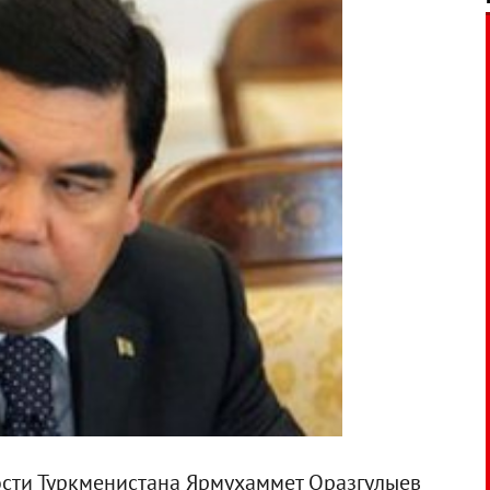
сти Туркменистана Ярмухаммет Оразгулыев