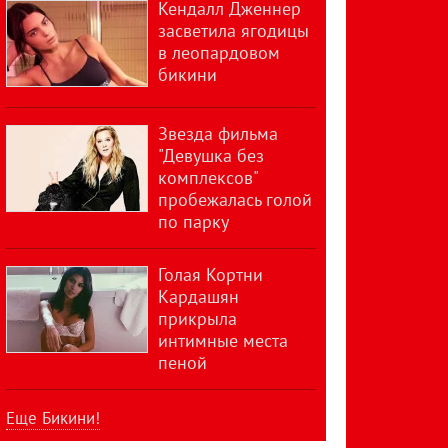
Кендалл Дженнер
засветила ягодицы
в леопардовом
бикини
Звезда фильма
"Девушка без
комплексов"
пробежалась голой
по парку
Голая Кортни
Кардашян
прикрыла
интимные места
пеной
Еще Бикини!