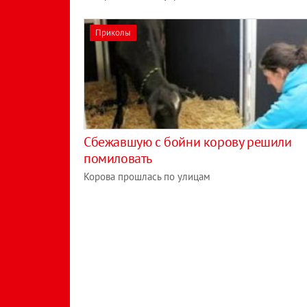
Приколы
Сбежавшую с бойни корову решили
помиловать
Корова прошлась по улицам