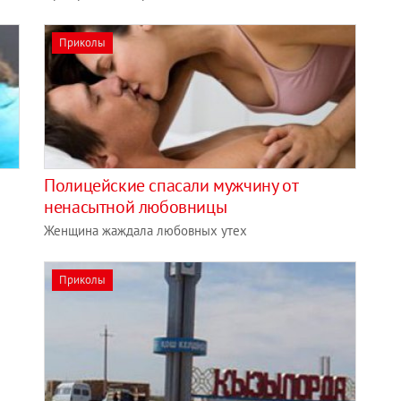
Приколы
Полицейские спасали мужчину от
ненасытной любовницы
Женщина жаждала любовных утех
Приколы