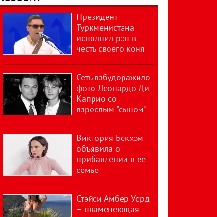
Президент
Туркменистана
исполнил рэп в
честь своего коня
Сеть взбудоражило
фото Леонардо Ди
Каприо со
взрослым "сыном"
Виктория Бекхэм
объявила о
прибавлении в ее
семье
Стэйси Амбер Уорд
– пламенеющая