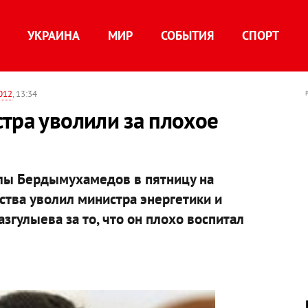
УКРАИНА
МИР
СОБЫТИЯ
СПОРТ
012
, 13:34
тра уволили за плохое
улы Бердымухамедов в пятницу на
тва уволил министра энергетики и
улыева за то, что он плохо воспитал