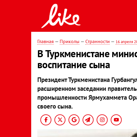
Главная
—
Приколы
—
Странности
—
16 апреля 2
В Туркменистане минис
воспитание сына
Президент Туркменистана Гурбанг
расширенном заседании правительс
промышленности Ярмухаммета Оразг
своего сына.