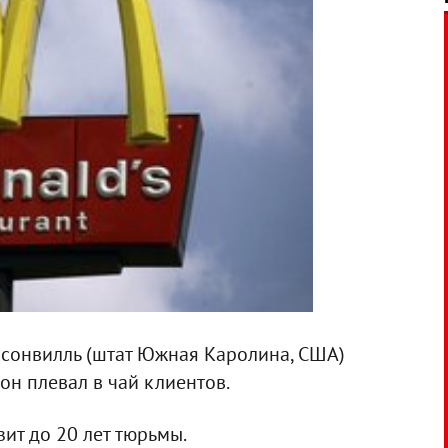
псонвилль (штат Южная Каролина, США)
он плевал в чай клиентов.
ит до 20 лет тюрьмы.