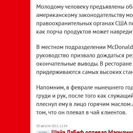
Молодому человеку предъявлены обв
американскому законодательству мож
правоохранительных органах США поя
как порча продуктов может навреди
В местном подразделении McDonald
руководство призвало дождаться рез
окончательные выводы. В ресторане 
придерживаются самых высоких стан
Напомним, в феврале нынешнего год
груди и рук, после того как служащи
плеснул ему в лицо горячим маслом
том, что он плевал в чай клиентов.
30 августа 2011, 11:54
Шайа ЛаБеф оплевал Мэрилин