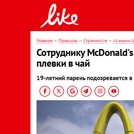
Главная
—
Приколы
—
Странности
—
19 апреля 2
Сотруднику McDonald's
плевки в чай
19-летний парень подозревается в 