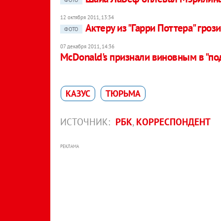
ФОТО
12 октября 2011, 13:34
Актеру из "Гарри Поттера" гро
ФОТО
07 декабря 2011, 14:36
McDonald's признали виновным в "по
КАЗУС
ТЮРЬМА
ИСТОЧНИК:
РБК
,
КОРРЕСПОНДЕНТ
РЕКЛАМА