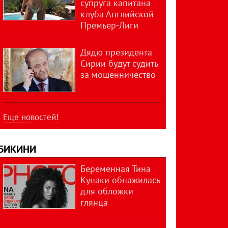
супруга капитана
клуба Английской
Премьер-Лиги
Дядю президента
Сирии будут судить
за мошенничество
Еще новостей!
БИКИНИ
Беременная Тина
Кунаки обнажилась
для обложки
глянца