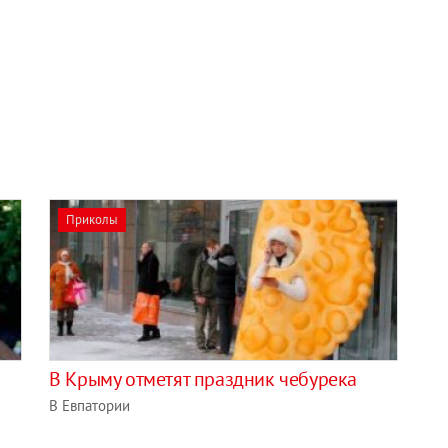
Приколы
В Крыму отметят праздник чебурека
В Евпатории