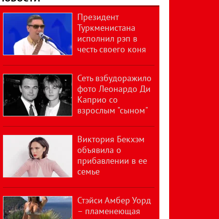
Президент
Туркменистана
исполнил рэп в
честь своего коня
Сеть взбудоражило
фото Леонардо Ди
Каприо со
взрослым "сыном"
Виктория Бекхэм
объявила о
прибавлении в ее
семье
Стэйси Амбер Уорд
– пламенеющая