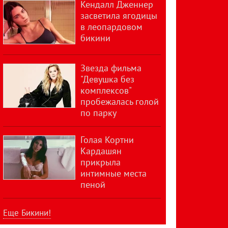
Кендалл Дженнер
засветила ягодицы
в леопардовом
бикини
Звезда фильма
"Девушка без
комплексов"
пробежалась голой
по парку
Голая Кортни
Кардашян
прикрыла
интимные места
пеной
Еще Бикини!