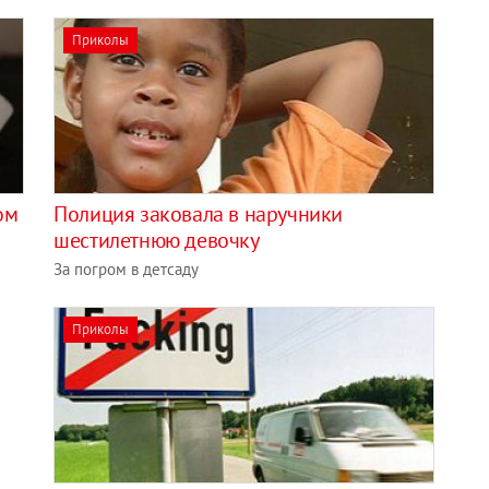
Приколы
ом
Полиция заковала в наручники
шестилетнюю девочку
За погром в детсаду
Приколы