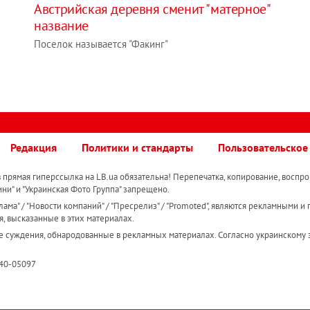
Австрийская деревня сменит "матерное"
название
Поселок называется "Факинг"
Редакция
Политики и стандарты
Пользовательское
прямая гиперссылка на LB.ua обязательна! Перепечатка, копирование, воспро
ини" и "Украинская Фото Группа" запрещено.
ама" / "Новости компаний" / "Пресрелиз" / "Promoted", являются рекламными и 
я, высказанные в этих материалах.
е суждения, обнародованные в рекламных материалах. Согласно украинскому з
R40-05097