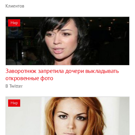
Клиентов
Мир
Заворотнюк запретила дочери выкладывать
откровенные фото
В Twitter
Мир