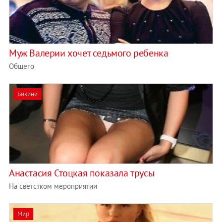
Муж Валерии хочет седьмого ребенка
Общего
Бикини
Анастасия Стоцкая показала трусы
На светстком мероприятии
Мир