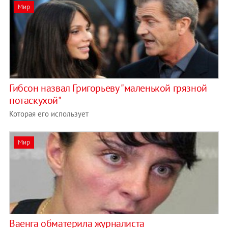
Мир
Гибсон назвал Григорьеву "маленькой грязной
потаскухой"
Которая его использует
Мир
Ваенга обматерила журналиста