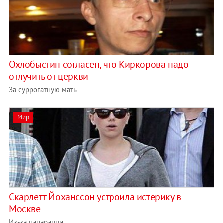
Охлобыстин согласен, что Киркорова надо
отлучить от церкви
За суррогатную мать
Мир
Скарлетт Йоханссон устроила истерику в
Москве
Из-за папарацци