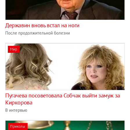
Державин вновь встал на ноги
После продолжительной болезни
Мир
Пугачева посоветовала Собчак выйти замуж за
Киркорова
В интервью
Приколы