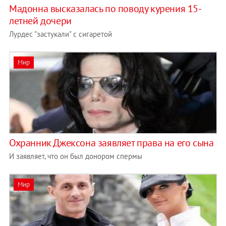
Мадонна высказалась по поводу курения 15-
летней дочери
Лурдес "застукали" с сигаретой
Мир
Охранник Джексона заявляет права на его сына
И заявляет, что он был донором спермы
Мир