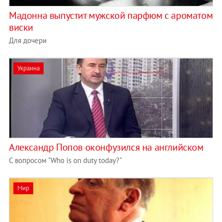
Мадонна выпустит мужской парфюм с ароматом
виски
Для дочери
Украина
Александр Попов оконфузился на английском
С вопросом "Who is on duty today?"
Мир