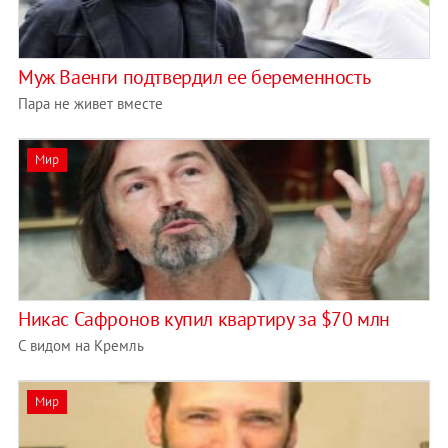
Муж Ваенги подтвердил ее беременность
Пара не живет вместе
Мир
Никас Сафронов купил квартиру за $70 млн
С видом на Кремль
Мир