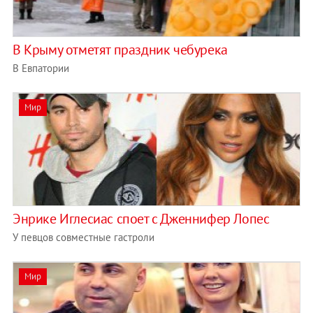
В Крыму отметят праздник чебурека
В Евпатории
Мир
Энрике Иглесиас споет с Дженнифер Лопес
У певцов совместные гастроли
Мир