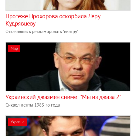
Протеже Прохорова оскорбила Леру
Кудрявцеву
Отказавшись рекламировать "виагру"
Мир
Украинский джазмен снимет "Мы из джаза 2"
Сиквел ленты 1983-го года
Украина