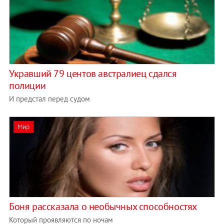
Укравший 79 центов австралиец сдался
полиции
И предстал перед судом
Мир
Боня рассказала о необычных способностях
Который проявляются по ночам