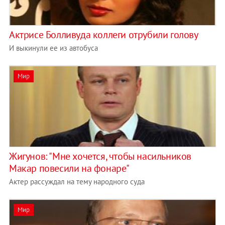
Актрисе Болливуда коллеги отрубили голову
И выкинули ее из автобуса
Мир
Жигунов: "Мне хочется, чтобы насильников
Макар повесили на фонаре"
Актер рассуждал на тему народного суда
Мир