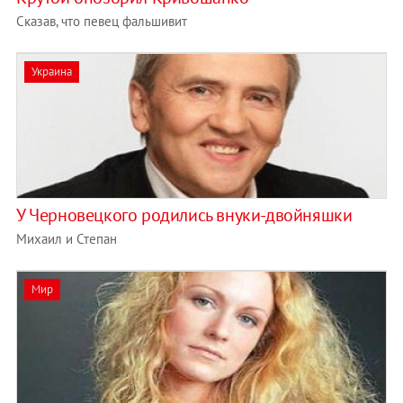
Сказав, что певец фальшивит
Украина
У Черновецкого родились внуки-двойняшки
Михаил и Степан
Мир