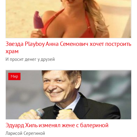
Звезда Playboy Анна Семенович хочет построить
храм
И просит денег у друзей
Мир
Эдуард Хиль изменял жене с балериной
Ларисой Серегиной