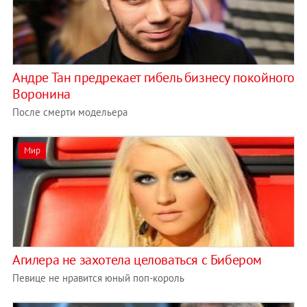
Андре Тан предрекает гибель бизнесу покойного
Воронина
После смерти модельера
Мир
Агилера не захотела целоваться с Бибером
Певице не нравится юный поп-король