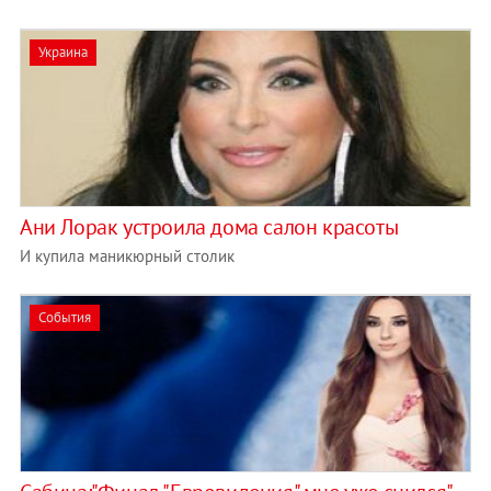
Украина
Ани Лорак устроила дома салон красоты
И купила маникюрный столик
События