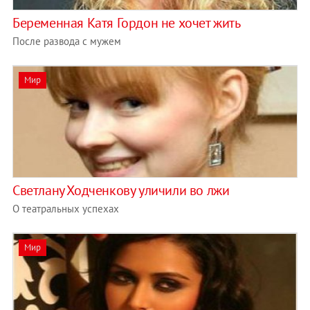
Беременная Катя Гордон не хочет жить
После развода с мужем
Мир
Светлану Ходченкову уличили во лжи
О театральных успехах
Мир