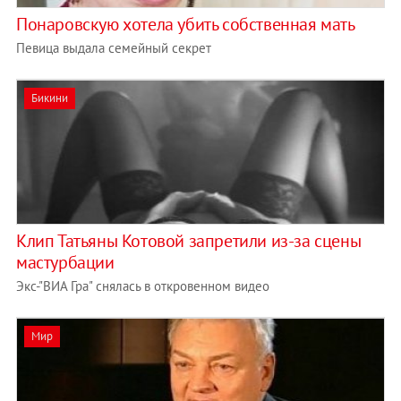
Понаровскую хотела убить собственная мать
Певица выдала семейный секрет
Бикини
Клип Татьяны Котовой запретили из-за сцены
мастурбации
Экс-"ВИА Гра" снялась в откровенном видео
Мир