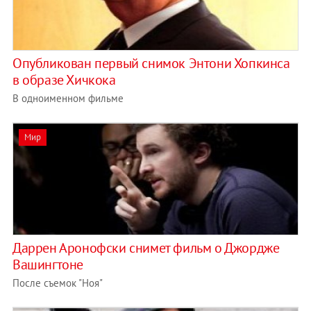
Опубликован первый снимок Энтони Хопкинса
в образе Хичкока
В одноименном фильме
Мир
Даррен Аронофски снимет фильм о Джордже
Вашингтоне
После съемок "Ноя"