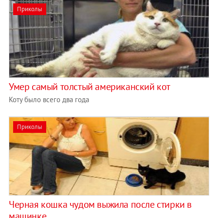
Приколы
Умер самый толстый американский кот
Коту было всего два года
Приколы
Черная кошка чудом выжила после стирки в
машинке