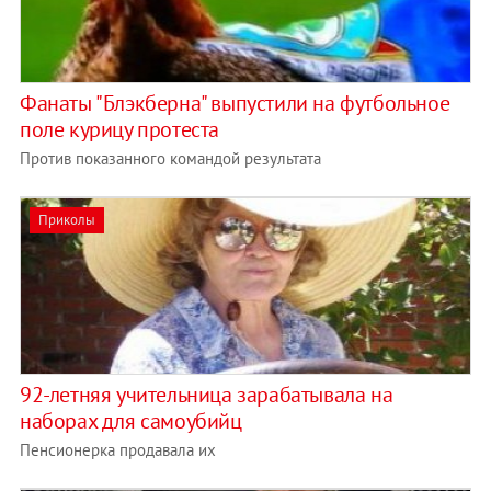
Фанаты "Блэкберна" выпустили на футбольное
поле курицу протеста
Против показанного командой результата
Приколы
92-летняя учительница зарабатывала на
наборах для самоубийц
Пенсионерка продавала их