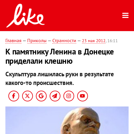
Главная
—
Приколы
—
Странности
—
23 мая 2012
, 16:11
К памятнику Ленина в Донецке
приделали клешню
Скульптура лишилась руки в результате
какого-то происшествия.