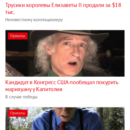
Трусики королевы Елизаветы II продали за $18
тыс.
Неизвестному коллекционеру
Приколы
Кандидат в Конгресс США пообещал покурить
марихуану у Капитолия
В случае победы
Приколы