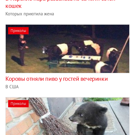
кошек
Которых приютила жена
Приколы
Коровы отняли пиво у гостей вечеринки
В США
Приколы