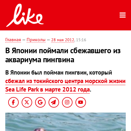
Главная
—
Приколы
—
28 мая 2012
, 15:16
В Японии поймали сбежавшего из
аквариума пингвина
В Японии был пойман пингвин, который
сбежал из токийского центра морской жизни
Sea Life Park в марте 2012 года
.