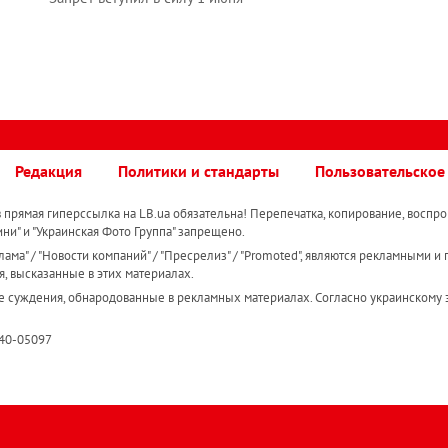
Редакция
Политики и стандарты
Пользовательское
прямая гиперссылка на LB.ua обязательна! Перепечатка, копирование, воспро
ини" и "Украинская Фото Группа" запрещено.
ама" / "Новости компаний" / "Пресрелиз" / "Promoted", являются рекламными и 
я, высказанные в этих материалах.
е суждения, обнародованные в рекламных материалах. Согласно украинскому з
R40-05097