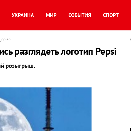
УКРАИНА
МИР
СОБЫТИЯ
СПОРТ
, 09:39
сь разглядеть логотип Pepsi
ый розыгрыш.