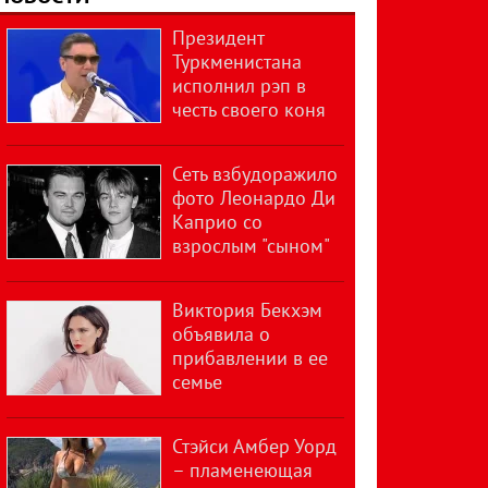
Президент
Туркменистана
исполнил рэп в
честь своего коня
Сеть взбудоражило
фото Леонардо Ди
Каприо со
взрослым "сыном"
Виктория Бекхэм
объявила о
прибавлении в ее
семье
Стэйси Амбер Уорд
– пламенеющая