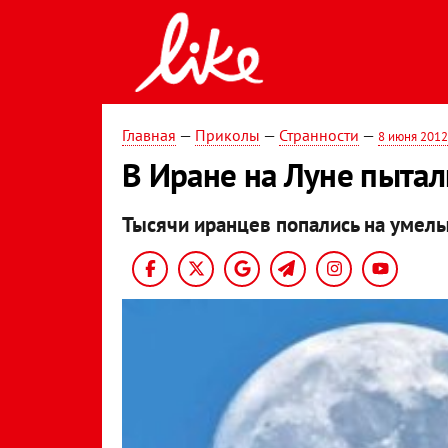
Главная
—
Приколы
—
Странности
—
8 июня 2012
В Иране на Луне пытали
Тысячи иранцев попались на умел