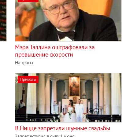
Мэра Таллина оштрафовали за
превышение скорости
На трассе
Приколы
В Ницце запретили шумные свадьбы
Запрет вступил в силу 1 июня