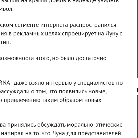
 вышли на крыши домов в надежде увидеть
мвол.
дском сегменте интернета распространился
ния в рекламных целях спроецирует на Луну с
тип.
возможности этого, но было достаточно
NA - даже взяло интервью у специалистов по
ассуждали о том, что появились новые,
о привлечению таким образом новых
тва принялись обсуждать морально-этические
напирая на то, что Луна для представителей