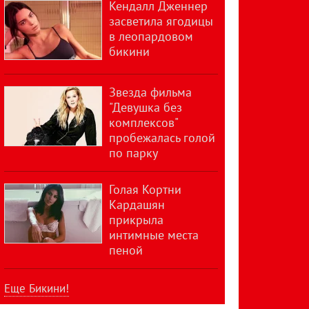
Кендалл Дженнер
засветила ягодицы
в леопардовом
бикини
Звезда фильма
"Девушка без
комплексов"
пробежалась голой
по парку
Голая Кортни
Кардашян
прикрыла
интимные места
пеной
Еще Бикини!