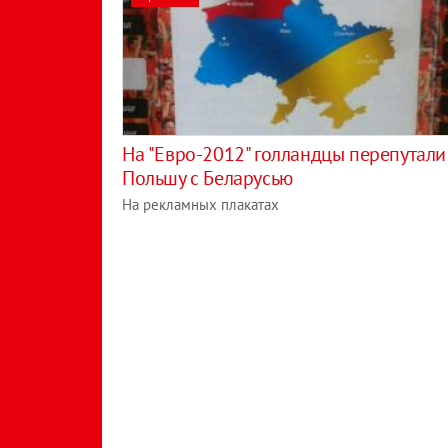
На "Евро-2012" голландцы перепутали
Польшу с Беларусью
На рекламных плакатах