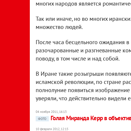
многих народов является романтиче
Так или иначе, но во многих иранск
множество людей.
После часа бесцельного ожидания в 
разочарованные и разгневанные ком
поводу, в том числе и над собой.
В Иране такие розыгрыши появляются
исламской революции, по стране рас
полнолуние появиться изображение 
уверяли, что действительно видели е
04 ноября 2011, 16:13
Голая Миранда Керр в объекти
ФОТО
10 февраля 2012, 12:15