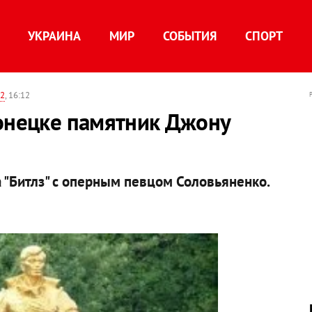
УКРАИНА
МИР
СОБЫТИЯ
СПОРТ
12
, 16:12
Донецке памятник Джону
 "Битлз" с оперным певцом Соловьяненко.