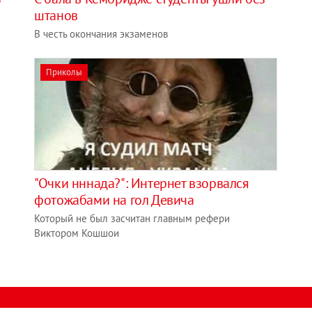
штанов
В честь окончания экзаменов
Приколы
"Очки нннада?": Интернет взорвался
фотожабами на гол Девича
Который не был засчитан главным рефери
Виктором Кошшои