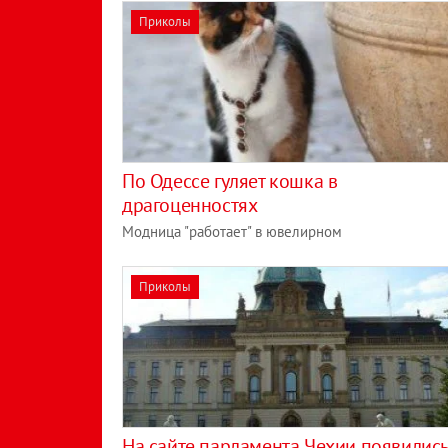
Приколы
По Одессе гуляет кошка в
драгоценностях
Модница "работает" в ювелирном
Приколы
На сайте парламента Чехии появилис