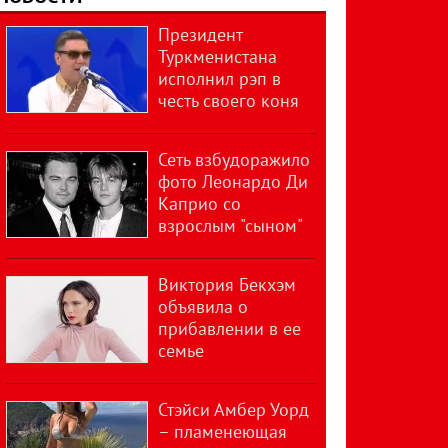
Президент
Туркменистана
исполнил рэп в
честь своего коня
Сеть взбудоражило
фото Леонардо Ди
Каприо со
взрослым "сыном"
Виктория Бекхэм
объявила о
прибавлении в ее
семье
Стэйси Амбер Уорд
– пламенеющая