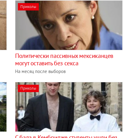
Приколы
Политически пассивных мексиканцев
могут оставить без секса
На месяц после выборов
Приколы
ь
С бала в Кембридже студенты ушли без