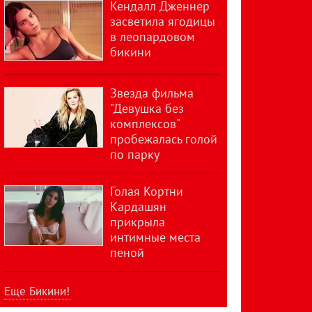
Кендалл Дженнер
засветила ягодицы
в леопардовом
бикини
Звезда фильма
"Девушка без
комплексов"
пробежалась голой
по парку
Голая Кортни
Кардашян
прикрыла
интимные места
пеной
Еще Бикини!