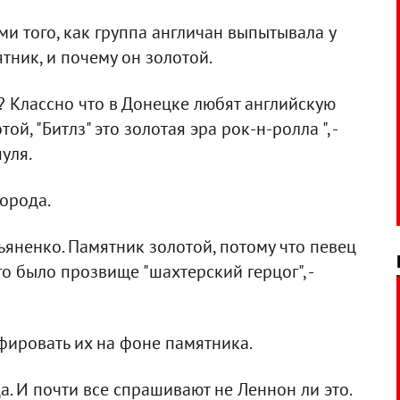
ми того, как группа англичан выпытывала у
тник, и почему он золотой.
"? Классно что в Донецке любят английскую
ой, "Битлз" это золотая эра рок-н-ролла ", -
уля.
города.
яненко. Памятник золотой, потому что певец
о было прозвище "шахтерский герцог", -
афировать их на фоне памятника.
а. И почти все спрашивают не Леннон ли это.