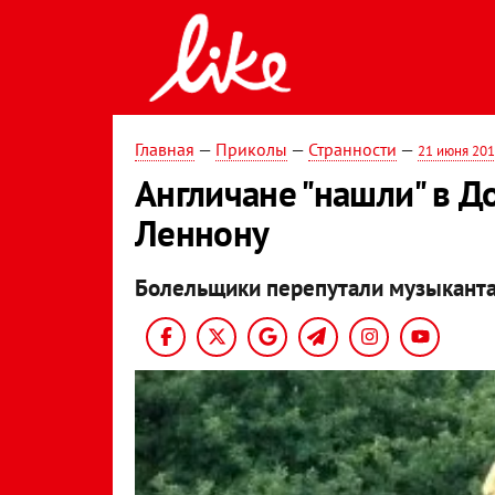
Главная
—
Приколы
—
Странности
—
21 июня 20
Англичане "нашли" в 
Леннону
Болельщики перепутали музыканта