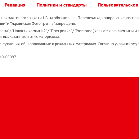
Редакция
Политики и стандарты
Пользовательское
прямая гиперссылка на LB.ua обязательна! Перепечатка, копирование, воспро
ини" и "Украинская Фото Группа" запрещено.
ама" / "Новости компаний" / "Пресрелиз" / "Promoted", являются рекламными и 
я, высказанные в этих материалах.
е суждения, обнародованные в рекламных материалах. Согласно украинскому з
R40-05097