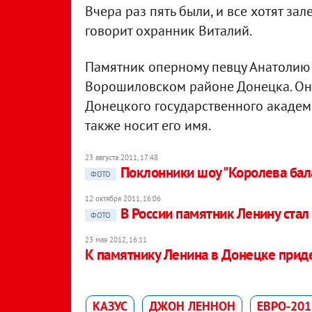
Вчера раз пять были, и все хотят зале
говорит охранник Виталий.
Памятник оперному певцу Анатолию 
Ворошиловском районе Донецка. Он 
Донецкого государственного академи
также носит его имя.
23 августа 2011, 17:48
Поклонники шоу "Королева бал
ФОТО
12 октября 2011, 16:06
В России памятник Ленину ста
ФОТО
23 мая 2012, 16:11
К памятнику Ленина в Донецке при
КАЗУС
ДЖОН ЛЕННОН
ЕВРО-201