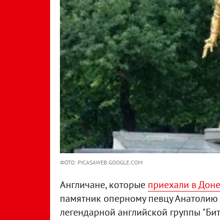
ФОТО: PICASAWEB.GOOGLE.COM
Англичане, которые
приехали в Доне
памятник оперному певцу Анатолию
легендарной английской группы "Бит