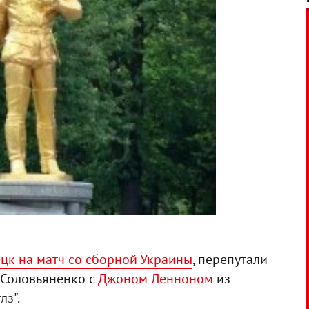
цк на матч со сборной Украины
, перепутали
 Соловьяненко с
Джоном Ленноном
из
лз".