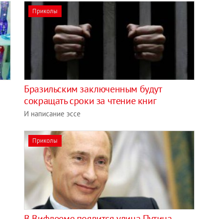
Приколы
Бразильским заключенным будут
сокращать сроки за чтение книг
И написание эссе
Приколы
В Вифлееме появится улица Путина