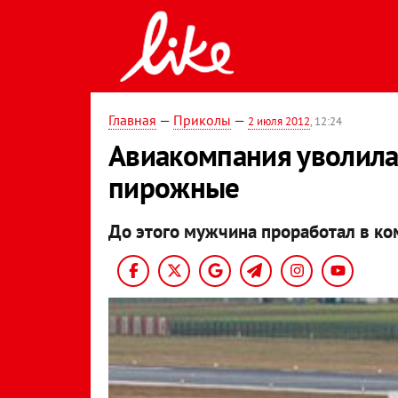
Главная
—
Приколы
—
2 июля 2012
, 12:24
Авиакомпания уволила
пирожные
До этого мужчина проработал в ко