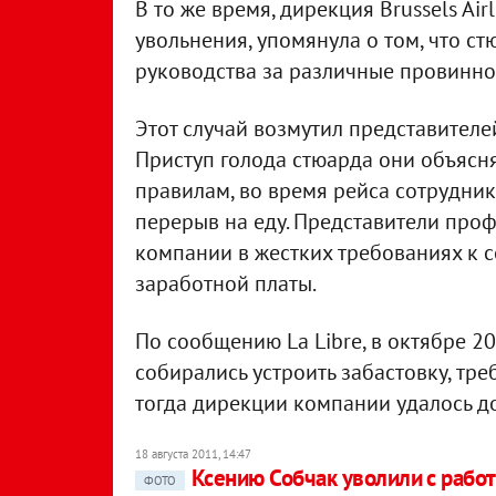
В то же время, дирекция Brussels Ai
увольнения, упомянула о том, что с
руководства за различные провиннос
Этот случай возмутил представител
Приступ голода стюарда они объясн
правилам, во время рейса сотрудни
перерыв на еду. Представители про
компании в жестких требованиях к 
заработной платы.
По сообщению La Libre, в октябре 
собирались устроить забастовку, тр
тогда дирекции компании удалось д
18 августа 2011, 14:47
Ксению Собчак уволили с рабо
ФОТО