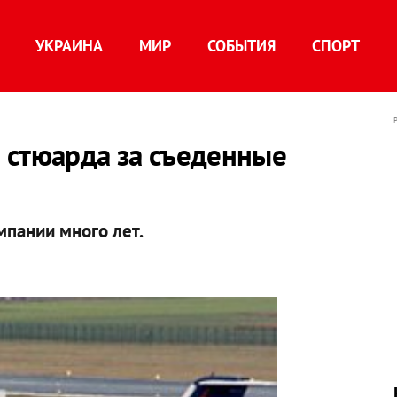
УКРАИНА
МИР
СОБЫТИЯ
СПОРТ
 стюарда за съеденные
мпании много лет.