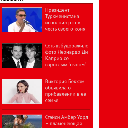
Президент
Туркменистана
исполнил рэп в
честь своего коня
Сеть взбудоражило
фото Леонардо Ди
Каприо со
взрослым "сыном"
Виктория Бекхэм
объявила о
прибавлении в ее
семье
Стэйси Амбер Уорд
– пламенеющая