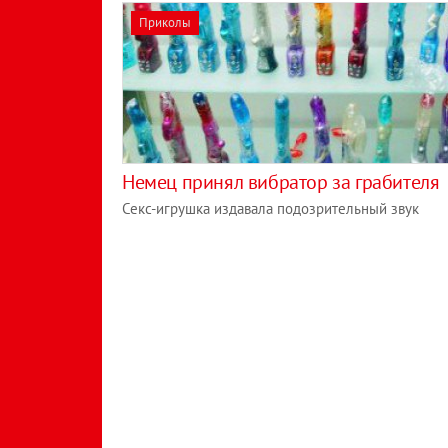
Приколы
Немец принял вибратор за грабителя
Секс-игрушка издавала подозрительный звук