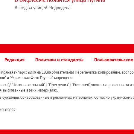
Вслед за улицей Медведева
Редакция
Политики и стандарты
Пользовательское
прямая гиперссылка на LB.ua обязательна! Перепечатка, копирование, воспро
ини" и "Украинская Фото Группа" запрещено.
ама" / "Новости компаний" / "Пресрелиз" / "Promoted", являются рекламными и 
я, высказанные в этих материалах.
е суждения, обнародованные в рекламных материалах. Согласно украинскому з
R40-05097