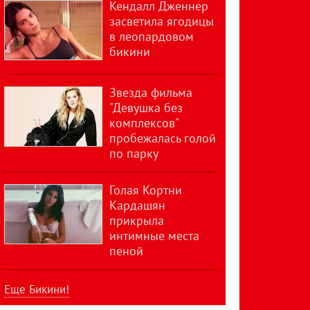
Кендалл Дженнер
засветила ягодицы
в леопардовом
бикини
Звезда фильма
"Девушка без
комплексов"
пробежалась голой
по парку
Голая Кортни
Кардашян
прикрыла
интимные места
пеной
Еще Бикини!