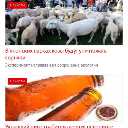
Приколы
В японских парках козы будут уничтожать
сорняки
Эксперимент направлен на сохранение экологии
Приколы
Укравший пиво грабитель вернул недопитые