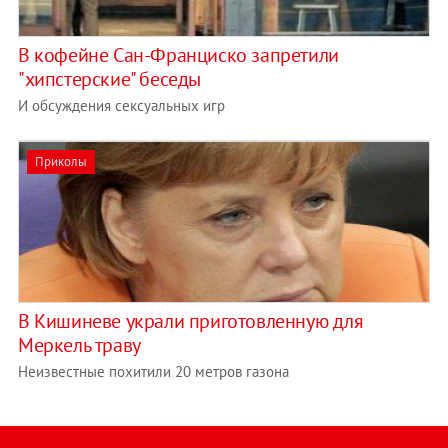
В кофейне Сан-Франциско запретили
"хипстерские" беседы
И обсуждения сексуальных игр
Приколы
В Кишиневе украли приготовленную для
Меркель траву
Неизвестные похитили 20 метров газона