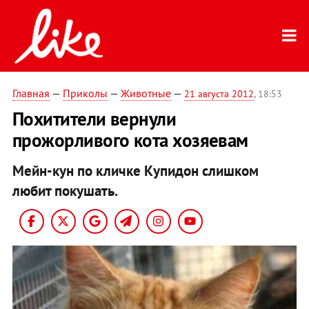
Главная
—
Приколы
—
Животные
—
21 августа 2012
, 18:53
Похитители вернули
прожорливого кота хозяевам
Мейн-кун по кличке Купидон слишком
любит покушать.