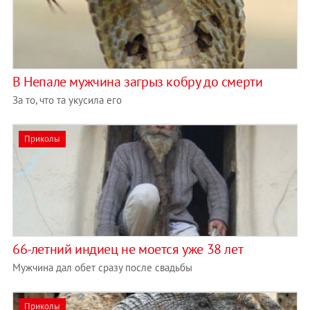
В Непале мужчина загрыз кобру до смерти
За то, что та укусила его
Приколы
66-летний индиец не моется уже 38 лет
Мужчина дал обет сразу после свадьбы
Приколы