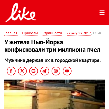
Главная
—
Приколы
—
Странности
—
27 августа 2012
, 17:38
У жителя Нью-Йорка
конфисковали три миллиона пчел
Мужчина держал их в городской квартире.