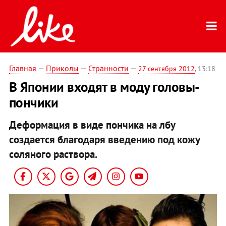
Главная
—
Приколы
—
Странности
—
27 сентября 2012
, 13:18
В Японии входят в моду головы-
пончики
Деформация в виде пончика на лбу
создается благодаря введению под кожу
соляного раствора.