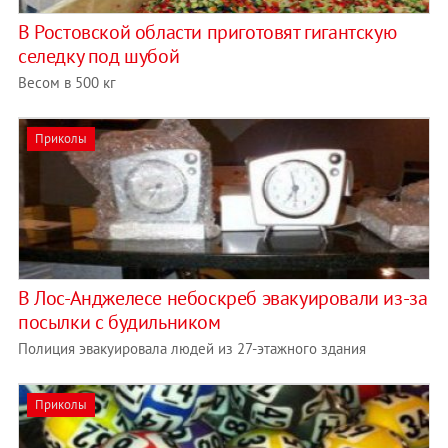
В Ростовской области приготовят гигантскую
селедку под шубой
Весом в 500 кг
Приколы
В Лос-Анджелесе небоскреб эвакуировали из-за
посылки с будильником
Полиция эвакуировала людей из 27-этажного здания
Приколы