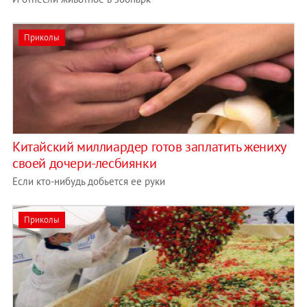
Приколы
Китайский миллиардер готов заплатить жениху
своей дочери-лесбиянки
Если кто-нибудь добьется ее руки
Приколы