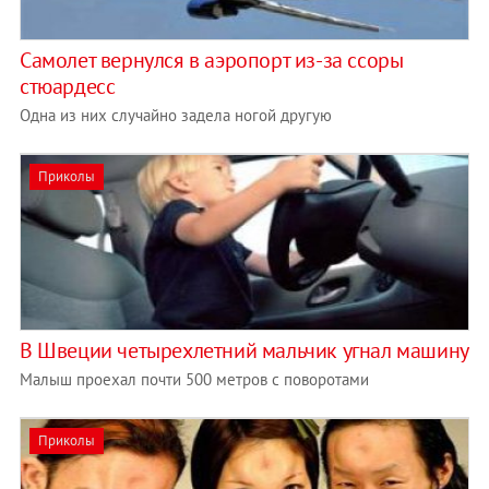
Самолет вернулся в аэропорт из-за ссоры
стюардесс
Одна из них случайно задела ногой другую
Приколы
В Швеции четырехлетний мальчик угнал машину
Малыш проехал почти 500 метров с поворотами
Приколы