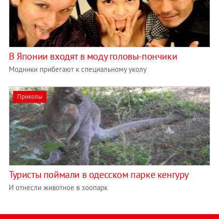
В Японии входят в моду головы-пончики
Модники прибегают к специальному уколу
Приколы
Туристы поймали в одесском парке кенгуру
И отнесли животное в зоопарк