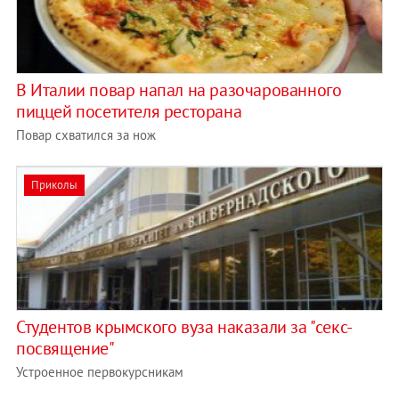
В Италии повар напал на разочарованного
пиццей посетителя ресторана
Повар схватился за нож
Приколы
Студентов крымского вуза наказали за "секс-
посвящение"
Устроенное первокурсникам