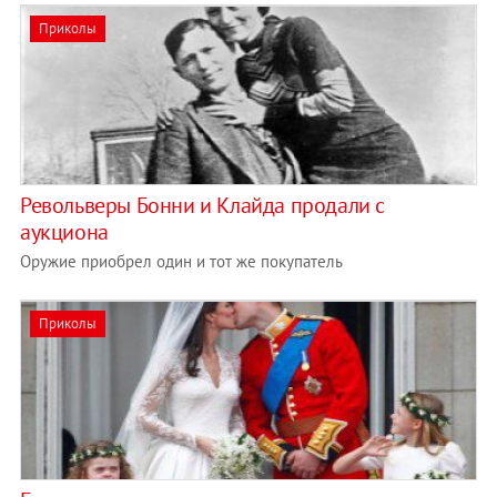
Приколы
Револьверы Бонни и Клайда продали с
аукциона
Оружие приобрел один и тот же покупатель
Приколы