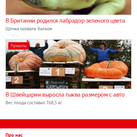
В Британии родился лабрадор зеленого цвета
Щенка назвали Халком
Приколы
В Швейцарии выросла тыква размером с авто
Вес плода составил 768,5 кг
Про нас