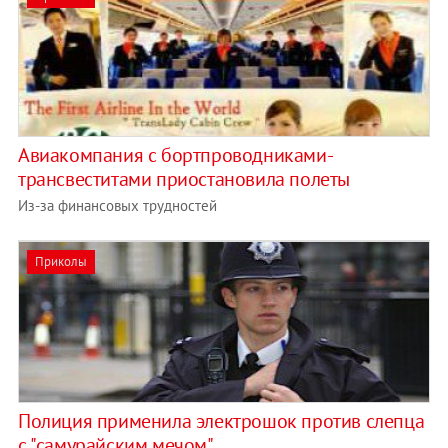
Авиакомпания с бортпроводниками-
трансвеститами приостановила полеты
Из-за финансовых трудностей
Приколы
Полиция применила электрошок против слепца
с "самурайским мечом"