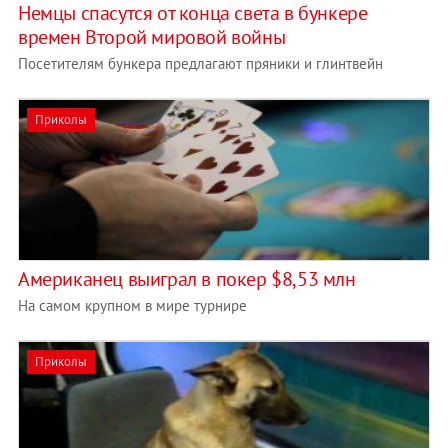
Немцы спасутся от конца света в бункере
времен Второй мировой войны
Посетителям бункера предлагают пряники и глинтвейн
Приколы
Американец выиграл в покер $8,53 млн
На самом крупном в мире турнире
Приколы