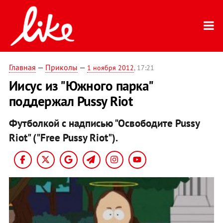
Главная
—
Приколы
—
1 ноября 2012
, 17:21
Иисус из "Южного парка"
поддержал Pussy Riot
Футболкой с надписью "Освободите Pussy
Riot" ("Free Pussy Riot").