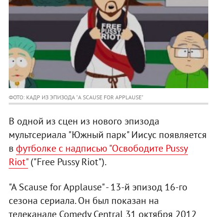
ФОТО: КАДР ИЗ ЭПИЗОДА "A SCAUSE FOR APPLAUSE"
В одной из сцен из нового эпизода
мультсериала "Южный парк" Иисус появляется
в
футболке с надписью "Освободите Pussy
Riot"
("Free Pussy Riot").
"A Scause for Applause" - 13-й эпизод 16-го
сезона сериала. Он был показан на
телеканале Comedy Central 31 октября 2012