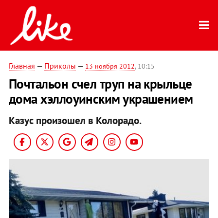
Главная
—
Приколы
—
13 ноября 2012
, 10:15
Почтальон счел труп на крыльце
дома хэллоуинским украшением
Казус произошел в Колорадо.