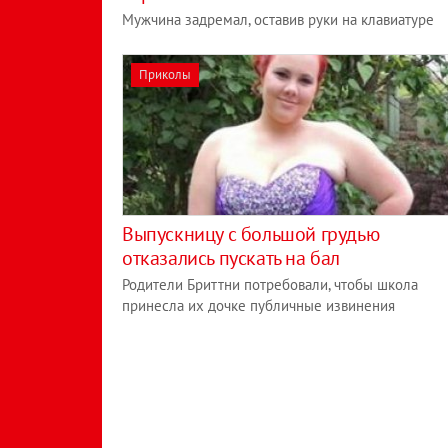
Мужчина задремал, оставив руки на клавиатуре
Приколы
Выпускницу с большой грудью
отказались пускать на бал
Родители Бриттни потребовали, чтобы школа
принесла их дочке публичные извинения