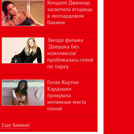
Кендалл Дженнер
засветила ягодицы
в леопардовом
бикини
Звезда фильма
"Девушка без
комплексов"
пробежалась голой
по парку
Голая Кортни
Кардашян
прикрыла
интимные места
пеной
Еще Бикини!