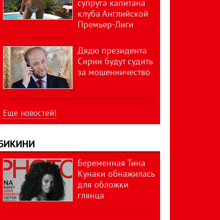
супруга капитана
клуба Английской
Премьер-Лиги
Дядю президента
Сирии будут судить
за мошенничество
Еще новостей!
БИКИНИ
Беременная Тина
Кунаки обнажилась
для обложки
глянца