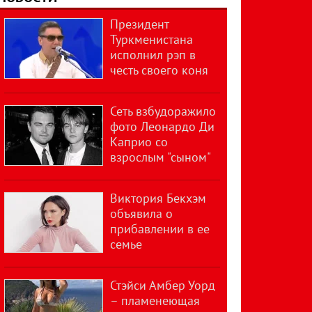
Президент
Туркменистана
исполнил рэп в
честь своего коня
Сеть взбудоражило
фото Леонардо Ди
Каприо со
взрослым "сыном"
Виктория Бекхэм
объявила о
прибавлении в ее
семье
Стэйси Амбер Уорд
– пламенеющая