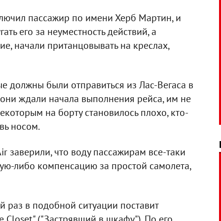
ключил пассажир по имени Херб Мартин, и
гать его за неуместность действий, а
ие, начали пританцовывать на креслах,
е должны были отправиться из Лас-Вегаса в
о они ждали начала выполнения рейса, им не
екоторым на борту становилось плохо, кто-
вь носом.
ir заверили, что воду пассажирам все-таки
кую-либо компенсацию за простой самолета,
й раз в подобной ситуации поставит
 Closet" ("Застрявший в шкафу"). По его