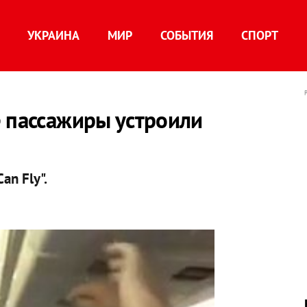
УКРАИНА
МИР
СОБЫТИЯ
СПОРТ
е пассажиры устроили
an Fly".