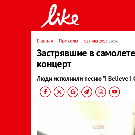
Главная
—
Приколы
—
12 июня 2013
, 14:56
Застрявшие в самолет
концерт
Люди исполнили песню "I Believe I C