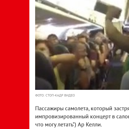
ФОТО: СТОП-КАДР ВИДЕО
Пассажиры самолета, который застрял
импровизированный концерт в салоне, 
что могу летать") Ар Келли.