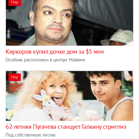
Мир
Киркоров купил дочке дом за $5 млн
Особняк расположен в центре Майями
Мир
62-летняя Пугачева станцует Галкину стриптиз
Под собственную песню