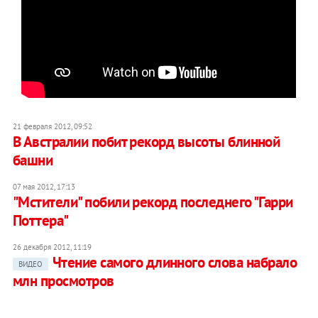
21 февраля 2012, 09:52
В Австралии побит рекорд высоты блинной
башни
07 мая 2012, 17:13
"Мстители" побили рекорд последнего "Гарри
Поттера"
26 декабря 2012, 11:19
Чтение самого длинного слова набрало
ВИДЕО
млн просмотров