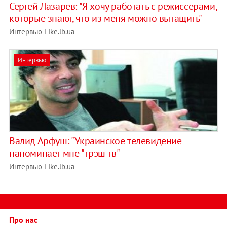
Сергей Лазарев: "Я хочу работать с режиссерами,
которые знают, что из меня можно вытащить"
Интервью Like.lb.ua
Интервью
Валид Арфуш: "Украинское телевидение
напоминает мне "трэш тв"
Интервью Like.lb.ua
Про нас