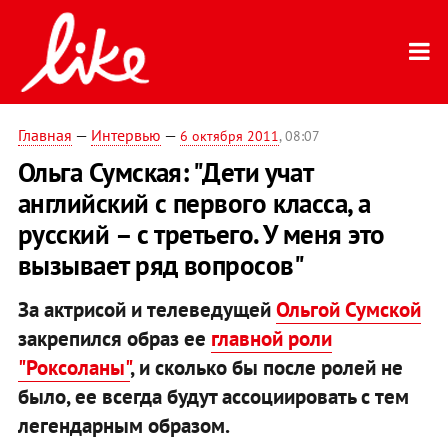
Главная
—
Интервью
—
6 октября 2011
, 08:07
Ольга Сумская: "Дети учат
английский с первого класса, а
русский – с третьего. У меня это
вызывает ряд вопросов"
За актрисой и телеведущей
Ольгой Сумской
закрепился образ ее
главной роли
"Роксоланы"
, и сколько бы после ролей не
было, ее всегда будут ассоциировать с тем
легендарным образом.