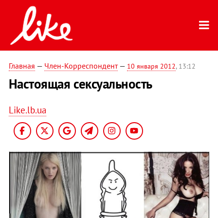
Главная
—
Член-Корреспондент
—
10 января 2012
, 13:12
Настоящая сексуальность
Like.lb.ua