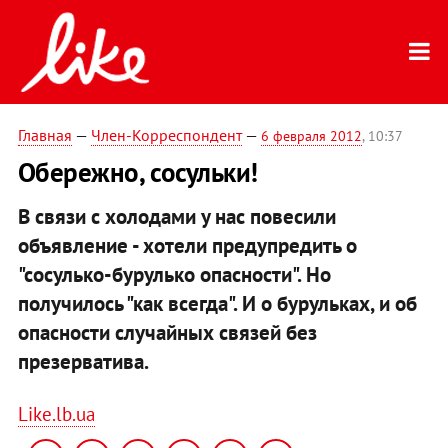
Главная
—
Член-Корреспондент
—
6 февраля 2012
, 10:37
Обережно, сосульки!
В связи с холодами у нас повесили
объявление - хотели предупредить о
"сосулько-бурулько опасности". Но
получилось "как всегда". И о бурульках, и об
опасности случайных связей без
презерватива.
Like.lb.ua