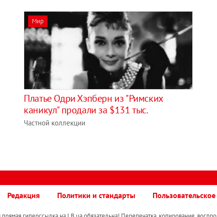
Мир
Платье Одри Хэпберн из "Римских
каникул" продали за $131 тыс.
Частной коллекции
Редакция
Политики и стандарты
Пользовательское
прямая гиперссылка на LB.ua обязательна! Перепечатка, копирование, воспро