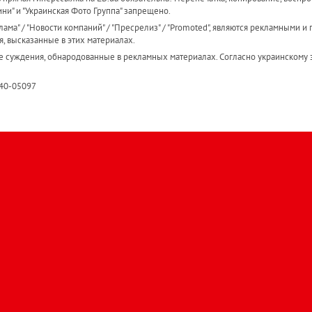
ини" и "Украинская Фото Группа" запрещено.
ама" / "Новости компаний" / "Пресрелиз" / "Promoted", являются рекламными и 
я, высказанные в этих материалах.
е суждения, обнародованные в рекламных материалах. Согласно украинскому з
R40-05097