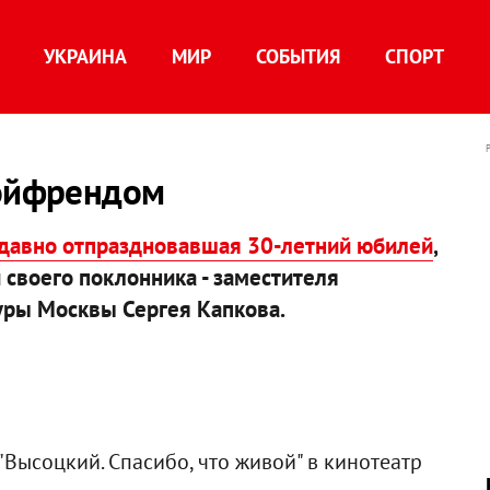
УКРАИНА
МИР
СОБЫТИЯ
СПОРТ
бойфрендом
едавно отпраздновавшая 30-летний юбилей
,
 своего поклонника - заместителя
уры Москвы Сергея Капкова.
Высоцкий. Спасибо, что живой" в кинотеатр