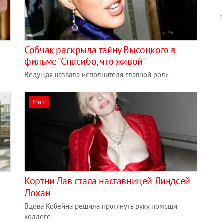
Собчак раскрыла тайну Высоцкого в
фильме "Спасибо, что живой"
Ведущая назвала исполнителя главной роли
Мир
з
Кортни Лав стала наставницей Линдсей
Лохан
Вдова Кобейна решила протянуть руку помощи
коллеге