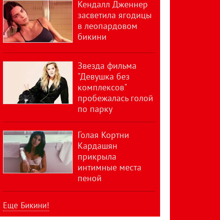
Кендалл Дженнер
засветила ягодицы
в леопардовом
бикини
Звезда фильма
"Девушка без
комплексов"
пробежалась голой
по парку
Голая Кортни
Кардашян
прикрыла
интимные места
пеной
Еще Бикини!