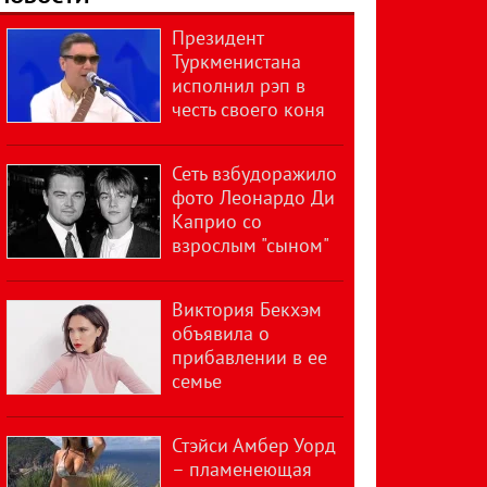
Президент
Туркменистана
исполнил рэп в
честь своего коня
Сеть взбудоражило
фото Леонардо Ди
Каприо со
взрослым "сыном"
Виктория Бекхэм
объявила о
прибавлении в ее
семье
Стэйси Амбер Уорд
– пламенеющая