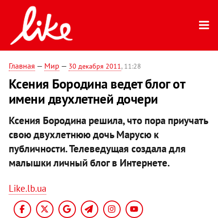
Главная
—
Мир
—
30 декабря 2011
, 11:28
Ксения Бородина ведет блог от
имени двухлетней дочери
Ксения Бородина решила, что пора приучать
свою двухлетнюю дочь Марусю к
публичности. Телеведущая создала для
малышки личный блог в Интернете.
Like.lb.ua