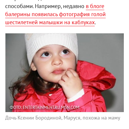
способами. Например, недавно
в блоге
балерины появилась фотография голой
шестилетней малышки на каблуках
.
ФОТО: ENTERTAINMENT.RU.MSN.COM
Дочь Ксении Бородиной, Маруся, похожа на маму