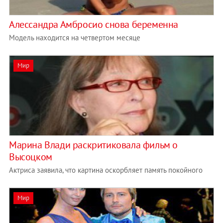
Алессандра Амбросио снова беременна
Модель находится на четвертом месяце
Мир
Марина Влади раскритиковала фильм о
Высоцком
Актриса заявила, что картина оскорбляет память покойного
Мир