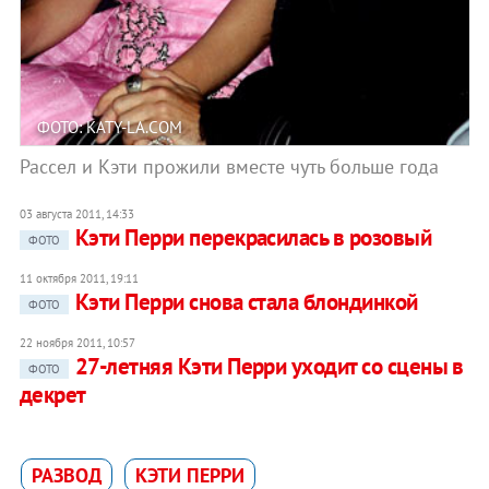
ФОТО: KATY-LA.COM
Рассел и Кэти прожили вместе чуть больше года
03 августа 2011, 14:33
Кэти Перри перекрасилась в розовый
ФОТО
11 октября 2011, 19:11
Кэти Перри снова стала блондинкой
ФОТО
22 ноября 2011, 10:57
27-летняя Кэти Перри уходит со сцены в
ФОТО
декрет
РАЗВОД
КЭТИ ПЕРРИ