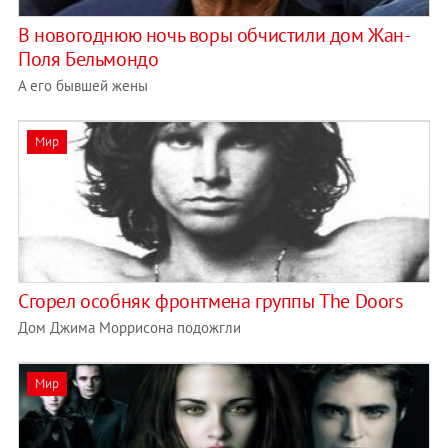
В новогоднюю ночь воры обчистили дом Жан-
Поля Бельмондо
А его бывшей жены
Мир
Cгорел особняк фронтмена группы The Doors
Дом Джима Моррисона подожгли
Мир