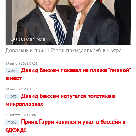
ФОТО: DAILY MAIL
Довольный принц Гарри покидает клуб в 4 утра
15 августа 2011, 09:05
Дэвид Бэкхем показал на пляже "пивной"
ФОТО
живот
30 августа 2011, 11:26
Дэвид Бекхэм испугался толстяка в
ФОТО
микроплавках
31 августа 2011, 09:48
Принц Гарри напился и упал в бассейн в
ФОТО
одежде