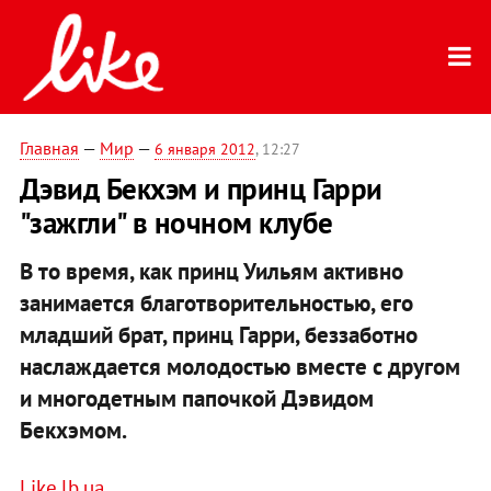
Главная
—
Мир
—
6 января 2012
, 12:27
Дэвид Бекхэм и принц Гарри
"зажгли" в ночном клубе
В то время, как принц Уильям активно
занимается благотворительностью, его
младший брат, принц Гарри, беззаботно
наслаждается молодостью вместе с другом
и многодетным папочкой Дэвидом
Бекхэмом.
Like.lb.ua