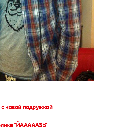
т с новой подружкой
олика "ЙАААААЗЬ"