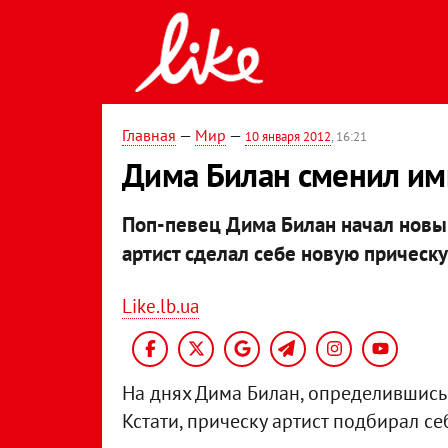
Главная
—
Мир
—
10 января 2012
, 16:21
Дима Билан сменил и
Поп-певец Дима Билан начал новы
артист сделал себе новую прическу
Like.lb.ua
На днях Дима Билан, определившись 
Кстати, прическу артист подбирал се