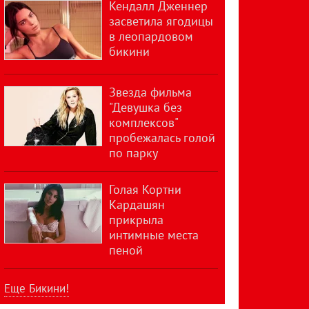
Кендалл Дженнер
засветила ягодицы
в леопардовом
бикини
Звезда фильма
"Девушка без
комплексов"
пробежалась голой
по парку
Голая Кортни
Кардашян
прикрыла
интимные места
пеной
Еще Бикини!