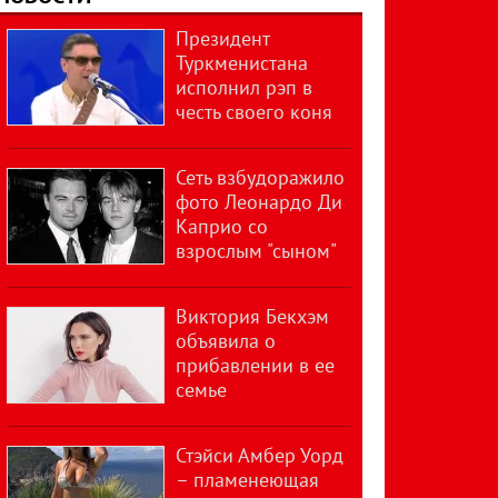
Президент
Туркменистана
исполнил рэп в
честь своего коня
Сеть взбудоражило
фото Леонардо Ди
Каприо со
взрослым "сыном"
Виктория Бекхэм
объявила о
прибавлении в ее
семье
Стэйси Амбер Уорд
– пламенеющая