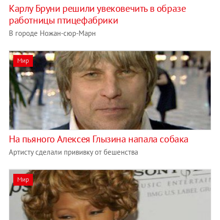
Карлу Бруни решили увековечить в образе
работницы птицефабрики
В городе Ножан-сюр-Марн
Мир
На пьяного Алексея Глызина напала собака
Артисту сделали прививку от бешенства
Мир