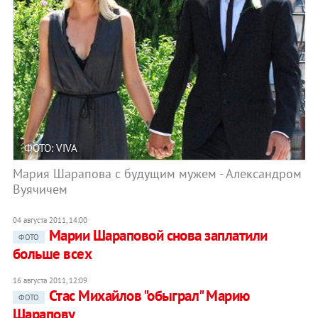
ФОТО: VIVA
Мария Шарапова с будущим мужем - Александром
Вуячичем
04 августа 2011, 14:00
Марии Шараповой снова заплатили
ФОТО
больше всех
16 августа 2011, 12:09
Стас Михайлов "обыграл" Марию
ФОТО
Шарапову