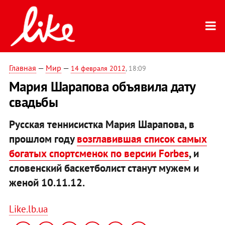
Главная
—
Мир
—
14 февраля 2012
, 18:09
Мария Шарапова объявила дату
свадьбы
Русская теннисистка Мария Шарапова, в
прошлом году
возглавившая список самых
богатых спортсменок по версии Forbes
, и
словенский баскетболист станут мужем и
женой 10.11.12.
Like.lb.ua