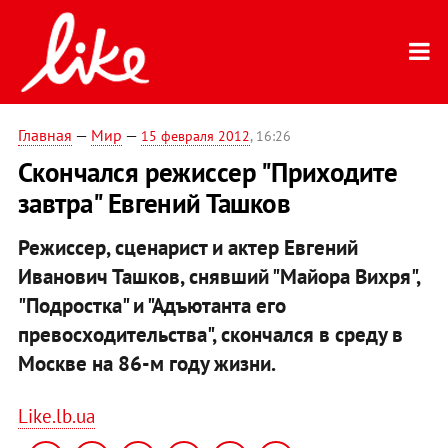
Главная
—
Мир
—
15 февраля 2012
, 16:26
Скончался режиссер "Приходите
завтра" Евгений Ташков
Режиссер, сценарист и актер Евгений
Иванович Ташков, снявший "Майора Вихря",
"Подростка" и "Адъютанта его
превосходительства", скончался в среду в
Москве на 86-м году жизни.
Like.lb.ua