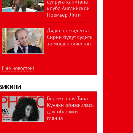
супруга капитана
клуба Английской
Премьер-Лиги
Дядю президента
Сирии будут судить
за мошенничество
Еще новостей!
БИКИНИ
Беременная Тина
Кунаки обнажилась
для обложки
глянца