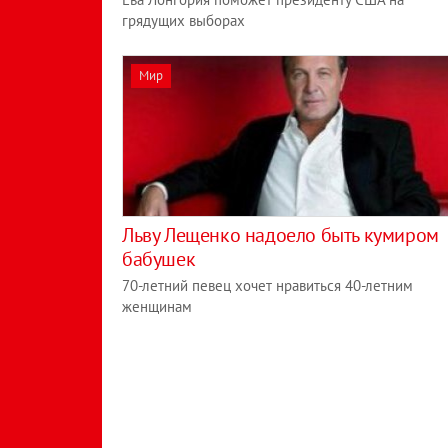
грядущих выборах
Мир
Льву Лещенко надоело быть кумиром
бабушек
70-летний певец хочет нравиться 40-летним
женщинам