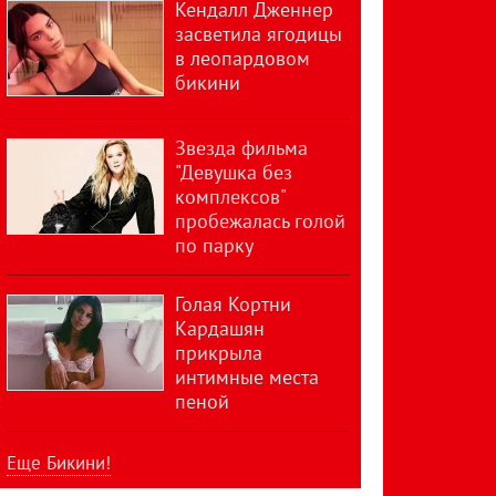
Кендалл Дженнер
засветила ягодицы
в леопардовом
бикини
Звезда фильма
"Девушка без
комплексов"
пробежалась голой
по парку
Голая Кортни
Кардашян
прикрыла
интимные места
пеной
Еще Бикини!