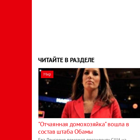
ЧИТАЙТЕ В РАЗДЕЛЕ
Мир
"Отчаянная домохозяйка" вошла в
состав штаба Обамы
Ева Лонгория поможет президенту США на