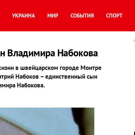
УКРАИНА
МИР
СОБЫТИЯ
СПОРТ
н Владимира Набокова
у жизни в швейцарском городе Монтре
итрий Набоков – единственный сын
имира Набокова.