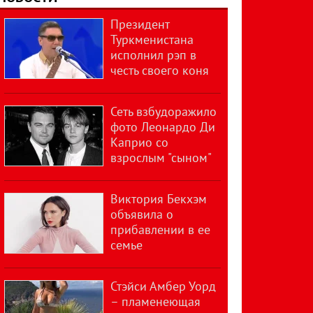
Президент
Туркменистана
исполнил рэп в
честь своего коня
Сеть взбудоражило
фото Леонардо Ди
Каприо со
взрослым "сыном"
Виктория Бекхэм
объявила о
прибавлении в ее
семье
Стэйси Амбер Уорд
– пламенеющая