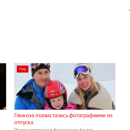
Мир
Глюкоза похвасталась фотографиями из
отпуска
Певица отдохнула в французских Альпах