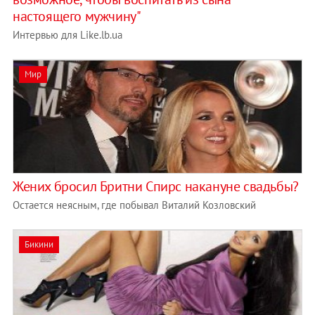
настоящего мужчину"
Интервью для Like.lb.ua
Мир
Жених бросил Бритни Спирс накануне свадьбы?
Остается неясным, где побывал Виталий Козловский
Бикини