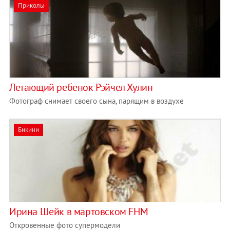
Приколы
Летающий ребенок Рэйчел Хулин
Фотограф снимает своего сына, парящим в воздухе
Бикини
Ирина Шейк в мартовском FHM
Откровенные фото супермодели