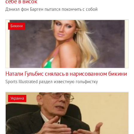
себе в висок
Дэниэл фон Барген пытался покончить с собой
Бикини
Натали Гульбис снялась в нарисованном бикини
Sports Illustrated раздел известную гольфистку
Украина