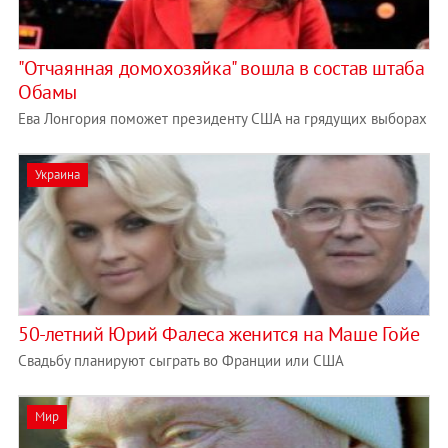
"Отчаянная домохозяйка" вошла в состав штаба
Обамы
Ева Лонгория поможет президенту США на грядущих выборах
Украина
50-летний Юрий Фалеса женится на Маше Гойе
Свадьбу планируют сыграть во Франции или США
Мир