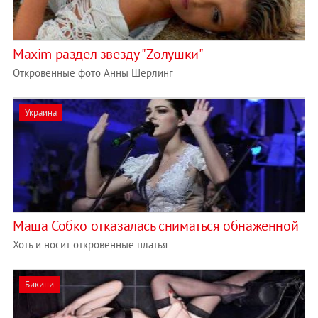
Maxim раздел звезду "Zолушки"
Откровенные фото Анны Шерлинг
Украина
Маша Собко отказалась сниматься обнаженной
Хоть и носит откровенные платья
Бикини