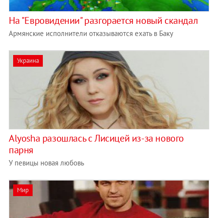
На "Евровидении" разгорается новый скандал
Армянские исполнители отказываются ехать в Баку
Украина
Alyosha разошлась с Лисицей из-за нового
парня
У певицы новая любовь
Мир