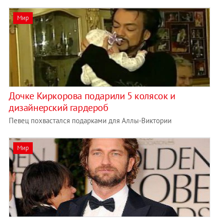
Мир
Дочке Киркорова подарили 5 колясок и
дизайнерский гардероб
Певец похвастался подарками для Аллы-Виктории
Мир