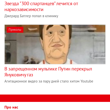
Звезда "300 спартанцев" лечится от
наркозависимости
Джерард Батлер попал в клинику
Приколы
В запрещенном мультике Путин перекрыл
Януковичу газ
Агитационное видео за пару дней стало хитом Youtube
Про нас