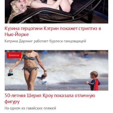
Кузина герцогини Кэтрин покажет стриптиз в
Нью-Йорке
Катрина Дарлинг работает бурлеск-танцовщицей
Бикини
50-летняя Шерил Кроу показала отличную
фигуру
На одном из гавайских пляжей