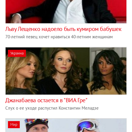
Льву Лещенко надоело быть кумиром бабушек
70-летний певец хочет нравиться 40-летним женщинам
Украина
Джанабаева остается в "ВИА Гре"
Слух о ее уходе распустил Константин Меладзе
Мир