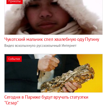
Приколы
Чукотский мальчик спел хвалебную оду Путину
Видео всколыхнуло русскоязычный Интернет
События
Сегодня в Париже будут вручать статуэтки
"Сезар"