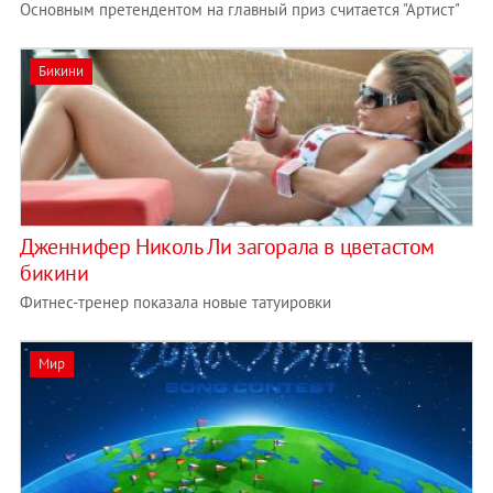
Основным претендентом на главный приз считается "Артист"
Бикини
Дженнифер Николь Ли загорала в цветастом
бикини
Фитнес-тренер показала новые татуировки
Мир