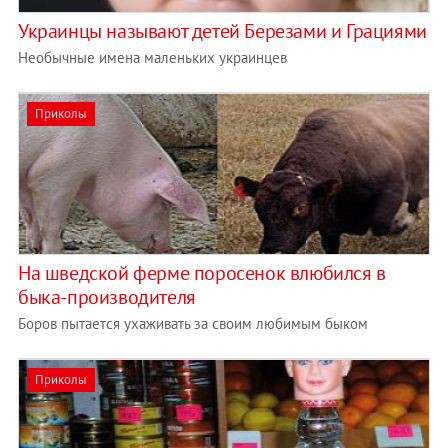
Украинцы называют детей Березами и Грациями
Необычные имена маленьких украинцев
Приколы
На шведской ферме поросенок влюбился в
быка-производителя
Боров пытается ухаживать за своим любимым быком
Приколы