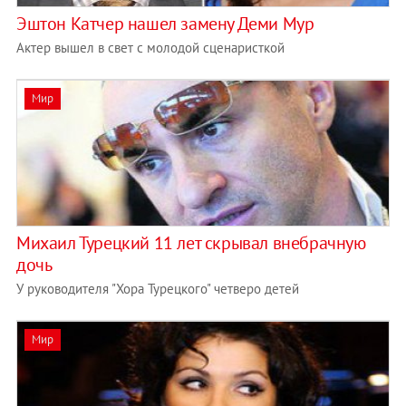
Эштон Катчер нашел замену Деми Мур
Актер вышел в свет с молодой сценаристкой
Мир
Михаил Турецкий 11 лет скрывал внебрачную
дочь
У руководителя "Хора Турецкого" четверо детей
Мир