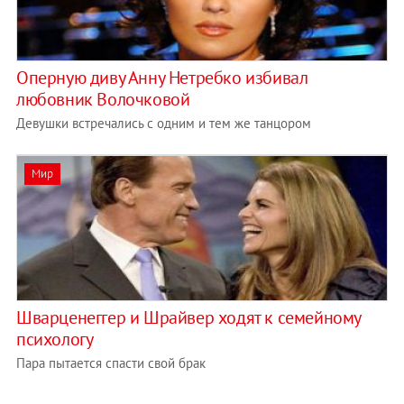
Оперную диву Анну Нетребко избивал
любовник Волочковой
Девушки встречались с одним и тем же танцором
Мир
Шварценеггер и Шрайвер ходят к семейному
психологу
Пара пытается спасти свой брак