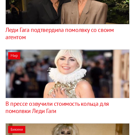
Леди Гага подтвердила помолвку со своим
агентом
Мир
В прессе озвучили стоимость кольца для
помолвки Леди Гаги
Бикини