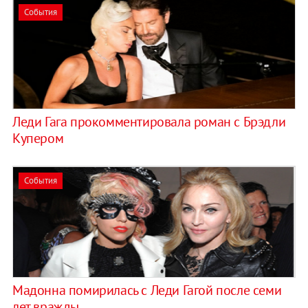
События
Леди Гага прокомментировала роман с Брэдли
Купером
События
Мадонна помирилась с Леди Гагой после семи
лет вражды