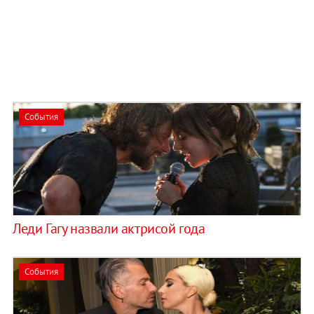
События
Леди Гагу назвали актрисой года
События