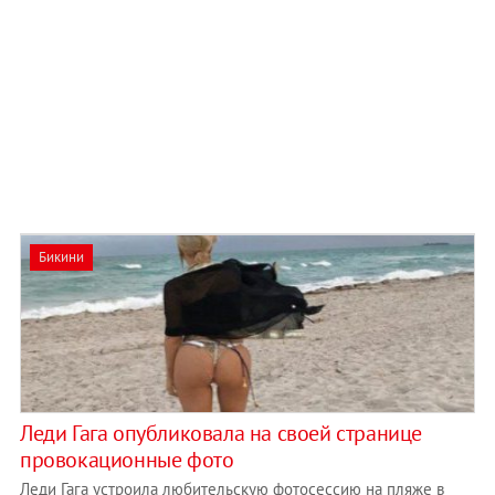
Бикини
​Леди Гага опубликовала на своей странице
провокационные фото
Леди Гага устроила любительскую фотосессию на пляже в