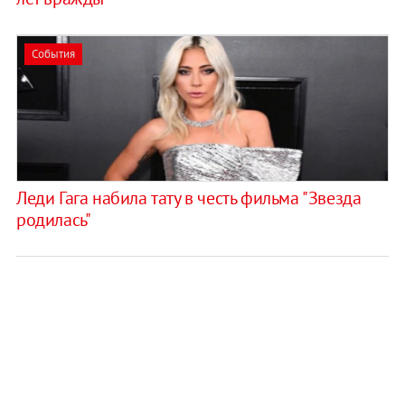
События
Леди Гага набила тату в честь фильма "Звезда
родилась"