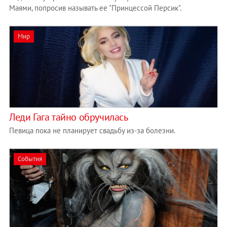
Маями, попросив называть ее "Принцессой Персик".
Мир
Леди Гага тайно обручилась
Певица пока не планирует свадьбу из-за болезни.
События