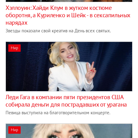
Хэллоуин: Хайди Клум в жутком костюме
оборотня, а Куриленко и Шейк - в сексапильных
нарядах
Звезды показали свой креатив на День всех святых.
Мир
Леди Гага в компании пяти президентов США
собирала деньги для пострадавших от урагана
Певица выступила на благотворительном концерте.
Мир