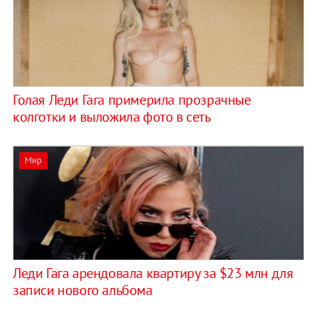
Голая Леди Гага примерила прозрачные
колготки и выложила фото в сеть
Мир
Леди Гага арендовала квартиру за $23 млн для
записи нового альбома