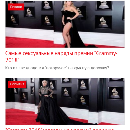
Бикини
Самые сексуальные наряды премии "Grammy-
2018"
Кто из звезд оделся "погорячее" на красную дорожку?
События