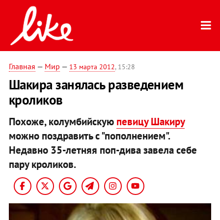
Главная
—
Мир
—
13 марта 2012
, 15:28
Шакира занялась разведением
кроликов
Похоже, колумбийскую
певицу Шакиру
можно поздравить с "пополнением".
Недавно 35-летняя поп-дива завела себе
пару кроликов.