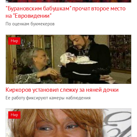
"Бурановским бабушкам" прочат второе место
на "Евровидении"
По оценкам букмекеров
Мир
Киркоров установил слежку за няней дочки
Ее работу фиксируют камеры наблюдения
Мир