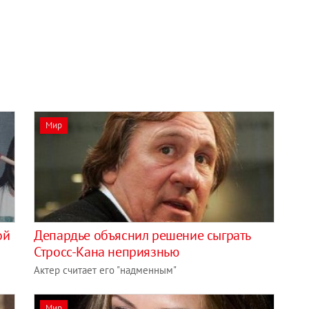
Мир
ой
Депардье объяснил решение сыграть
Стросс-Кана неприязнью
Актер считает его "надменным"
Мир