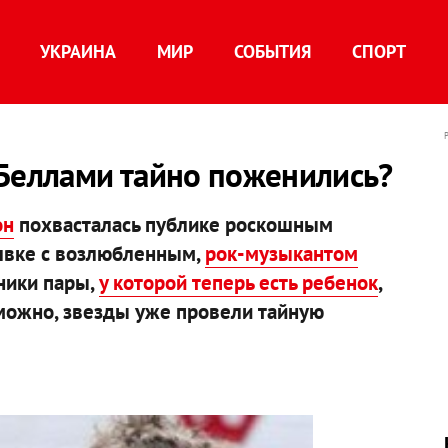
УКРАИНА
МИР
СОБЫТИЯ
СПОРТ
 Беллами тайно поженились?
он
похвасталась публике роскошным
олвке с возлюбленным,
рок-музыкантом
нники пары,
у которой теперь есть ребенок
,
можно, звезды уже провели тайную