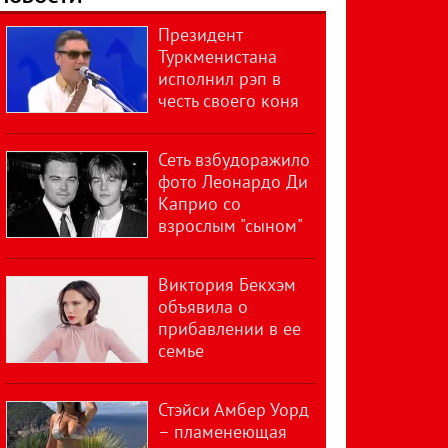
Президент
Туркменистана
исполнил рэп в
честь своего коня
Сеть взбудоражило
фото Леонардо Ди
Каприо со
взрослым "сыном"
Виктория Бекхэм
объявила о
прибавлении в ее
семье
Стэйси Амбер Уорд
– пламенеющая