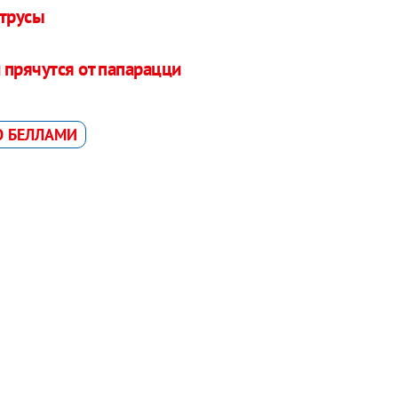
 трусы
 прячутся от папарацци
Ю БЕЛЛАМИ