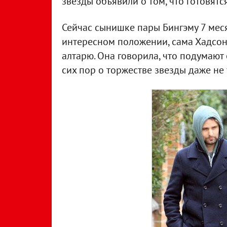
звезды объявили о том, что готовятс
Сейчас сынишке пары Бингэму 7 меся
интересном положении, сама Хадсон 
алтарю. Она говорила, что подумают
сих пор о торжестве звезды даже не