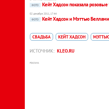
Кейт Хадсон показала розовые
ФОТО
02 декабря 2011, 17:44
Кейт Хадсон и Мэттью Беллами
ФОТО
СВАДЬБА
КЕЙТ ХАДСОН
МЭТТЬ
ИСТОЧНИК:
KLEO.RU
РЕКЛАМА