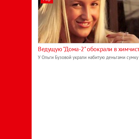
Ведущую "Дома-2" обокрали в химчис
У Ольги Бузовой украли набитую деньгами сумку