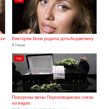
тке
Виктория Боня родила дочь Анджелину
В Ницце
Мир
Похороны жены Пороховщикова сняли
на видео