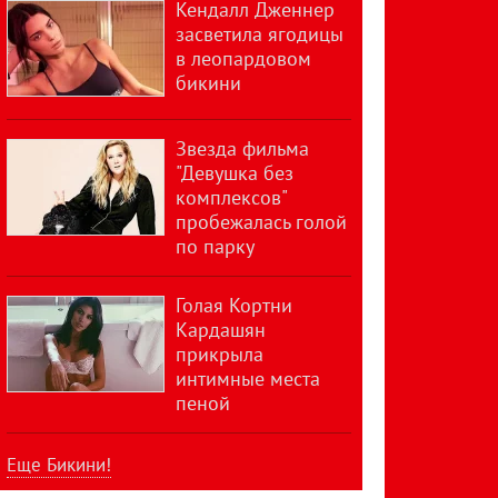
Кендалл Дженнер
засветила ягодицы
в леопардовом
бикини
Звезда фильма
"Девушка без
комплексов"
пробежалась голой
по парку
Голая Кортни
Кардашян
прикрыла
интимные места
пеной
Еще Бикини!