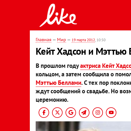
Главная
—
Мир
—
19 марта 2012
, 10:50
Кейт Хадсон и Мэттью
В прошлом году
актриса Кейт Хадс
кольцом, а затем сообщила о пом
Мэттью Беллами
. С тех пор покло
ждут сообщений о свадьбе. Но воз
церемонию.