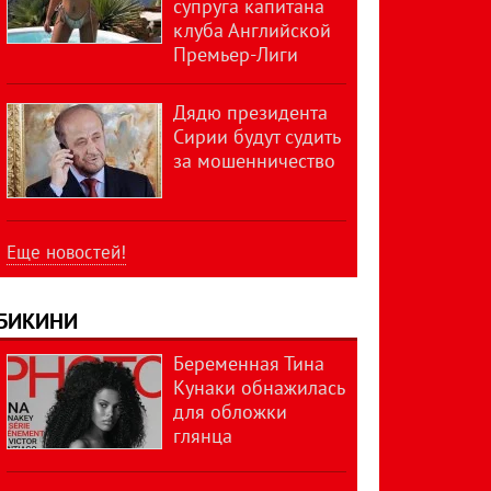
супруга капитана
клуба Английской
Премьер-Лиги
Дядю президента
Сирии будут судить
за мошенничество
Еще новостей!
БИКИНИ
Беременная Тина
Кунаки обнажилась
для обложки
глянца