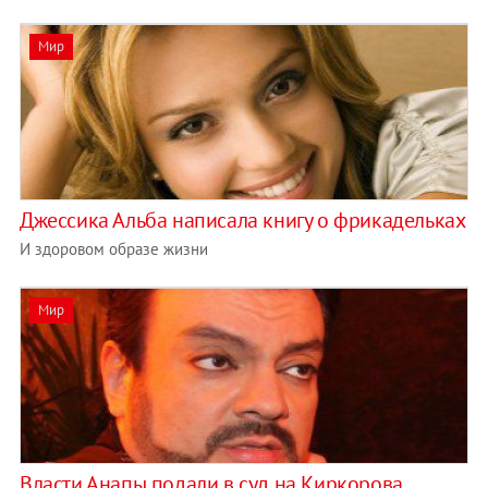
Мир
Джессика Альба написала книгу о фрикадельках
И здоровом образе жизни
Мир
Власти Анапы подали в суд на Киркорова