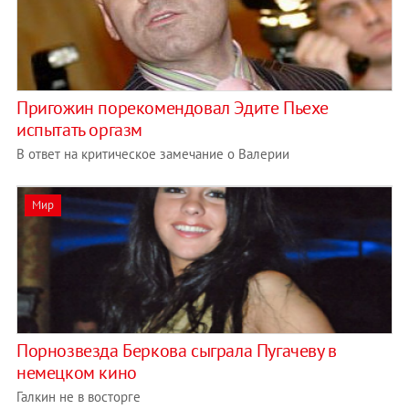
Пригожин порекомендовал Эдите Пьехе
испытать оргазм‎
В ответ на критическое замечание о Валерии
Мир
Порнозвезда Беркова сыграла Пугачеву в
немецком кино
Галкин не в восторге