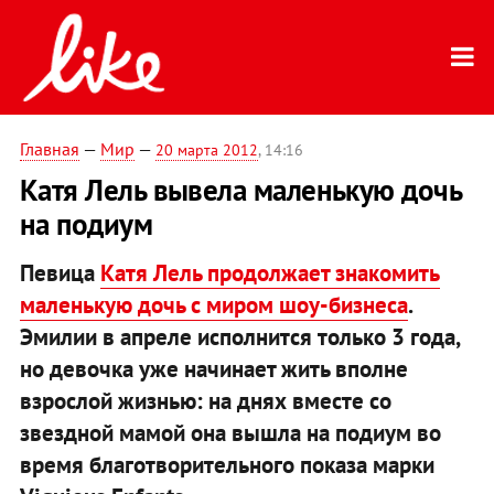
Главная
—
Мир
—
20 марта 2012
, 14:16
Катя Лель вывела маленькую дочь
на подиум
Певица
Катя Лель продолжает знакомить
маленькую дочь с миром шоу-бизнеса
.
Эмилии в апреле исполнится только 3 года,
но девочка уже начинает жить вполне
взрослой жизнью: на днях вместе со
звездной мамой она вышла на подиум во
время благотворительного показа марки