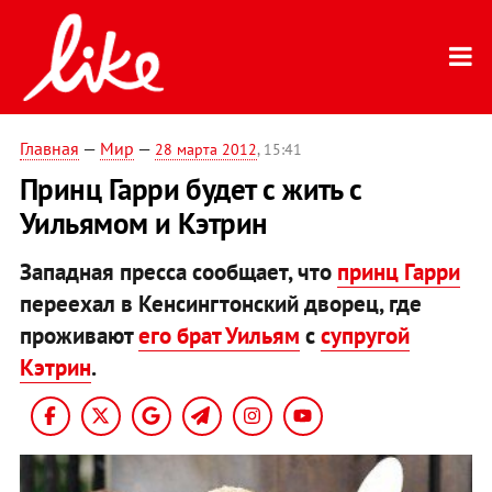
Главная
—
Мир
—
28 марта 2012
, 15:41
Принц Гарри будет с жить с
Уильямом и Кэтрин
Западная пресса сообщает, что
принц Гарри
переехал в Кенсингтонский дворец, где
проживают
его брат Уильям
с
супругой
Кэтрин
.