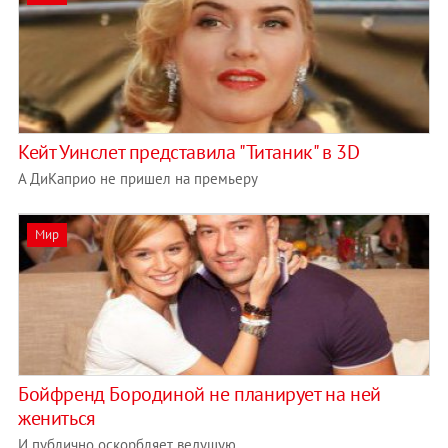
Кейт Уинслет представила "Титаник" в 3D
А ДиКаприо не пришел на премьеру
Мир
Бойфренд Бородиной не планирует на ней
жениться
И публично оскорбляет ведущую