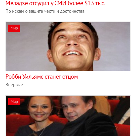
Меладзе отсудил у СМИ более $13 тыс.
По искам о защите чести и достоинства
Мир
Робби Уильямс станет отцом
Впервые
Мир