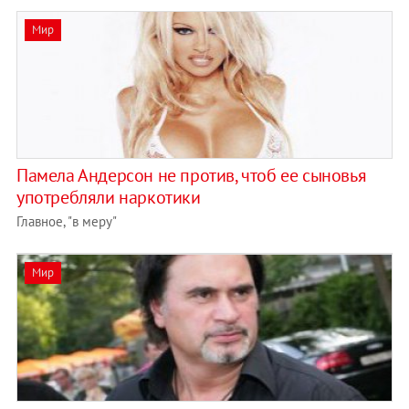
Мир
Памела Андерсон не против, чтоб ее сыновья
употребляли наркотики
Главное, "в меру"
Мир