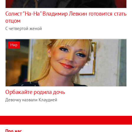
Солист "На-На" Владимир Левкин готовится стать
отцом
С четвертой женой
Мир
Орбакайте родила дочь
Девочку назвали Клаудией
Про нас