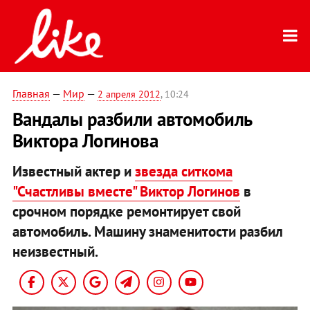
Главная
—
Мир
—
2 апреля 2012
, 10:24
Вандалы разбили автомобиль
Виктора Логинова
Известный актер и
звезда ситкома
"Счастливы вместе" Виктор Логинов
в
срочном порядке ремонтирует свой
автомобиль. Машину знаменитости разбил
неизвестный.