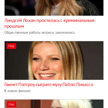
Линдсей Лохан простилась с криминальным
прошлым
Общественные работы актрисы закончились
Мир
Гвинет Пэлтроу сыграет музу Пабло Пикассо
В новом фильме
Мир