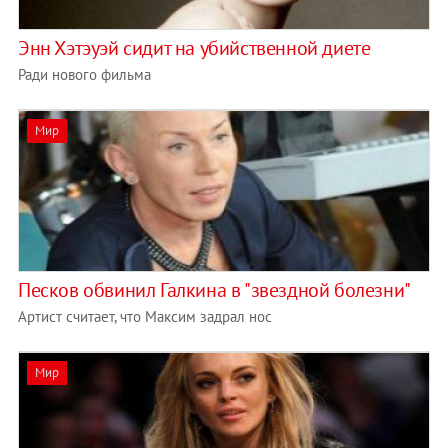
Энн Хэтэуэй сидит на убийственной диете
Ради нового фильма
Мир
Песков обвинил Галкина в "звездной болезни"
Артист считает, что Максим задрал нос
Мир